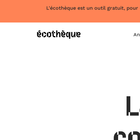
L'écothèque est un outil gratuit, pour
An
L
co