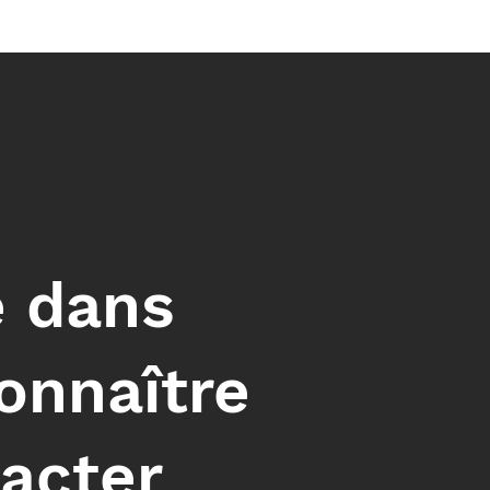
e dans
connaître
 acter