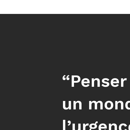
“Penser
un monde
l’urgenc