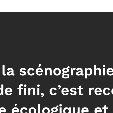
 la scénographi
 fini, c’est re
e écologique et