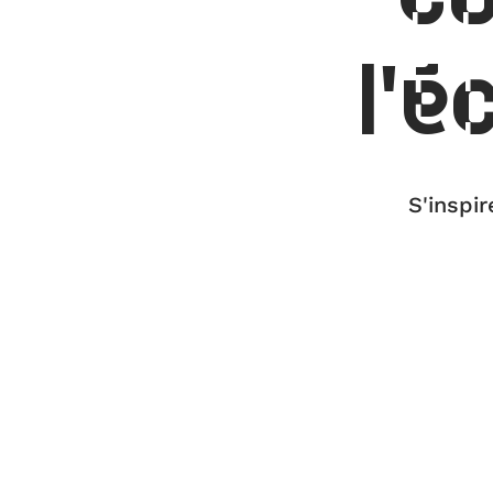
l'é
S'inspir