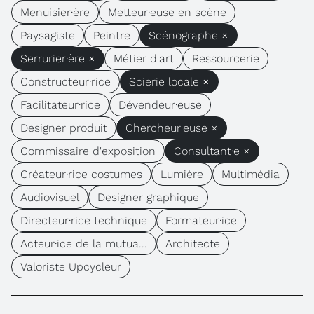
Menuisier·ère
Metteur·euse en scène
Paysagiste
Peintre
Scénographe ×
Serrurier·ère ×
Métier d'art
Ressourcerie
Constructeur·rice
Scierie locale ×
Facilitateur·rice
Dévendeur·euse
Designer produit
Chercheur·euse ×
Commissaire d'exposition
Consultant·e ×
Créateur·rice costumes
Lumière
Multimédia
Audiovisuel
Designer graphique
Directeur·rice technique
Formateur·ice
Acteur·ice de la mutua...
Architecte
Valoriste Upcycleur