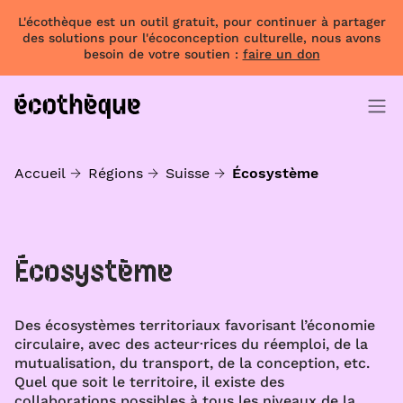
L'écothèque est un outil gratuit, pour continuer à partager
des solutions pour l'écoconception culturelle, nous avons
besoin de votre soutien :
faire un don
Accueil
Régions
Suisse
Écosystème
Écosystème
Des écosystèmes territoriaux favorisant l’économie
circulaire, avec des acteur·rices du réemploi, de la
mutualisation, du transport, de la conception, etc.
Quel que soit le territoire, il existe des
collaborations possibles à tous les niveaux de la