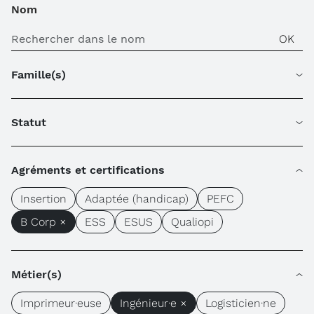
Nom
Famille(s)
Statut
Agréments et certifications
Insertion
Adaptée (handicap)
PEFC
B Corp ×
ESS
ESUS
Qualiopi
Métier(s)
Imprimeur·euse
Ingénieur·e ×
Logisticien·ne