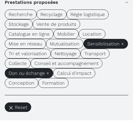
Prestations proposées
Recherche
Recyclage
Régie logistique
Stockage
Vente de produits
Catalogue en ligne
Mobilier
Location
Mise en réseau
Mutualisation
Sensibilisation ×
Tri et valorisation
Nettoyage
Transport
Collecte
Conseil et accompagnement
Don ou échange ×
Calcul d'impact
Conception
Formation
Reset