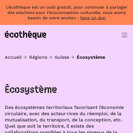
L'écothèque est un outil gratuit, pour continuer à partager
des solutions pour l'écoconception culturelle, nous avons
besoin de votre soutien :
faire un don
Accueil
Régions
Suisse
Écosystème
Écosystème
Des écosystèmes territoriaux favorisant l’économie
circulaire, avec des acteur·rices du réemploi, de la
mutualisation, du transport, de la conception, etc.
Quel que soit le territoire, il existe des
collaborations possibles à tous les niveaux de la