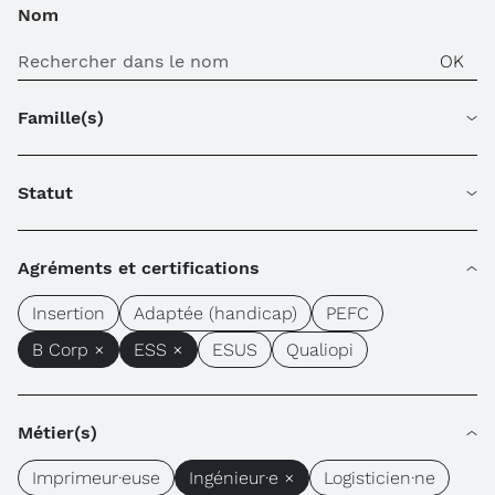
Nom
Famille(s)
Statut
Agréments et certifications
Insertion
Adaptée (handicap)
PEFC
B Corp ×
ESS ×
ESUS
Qualiopi
Métier(s)
Imprimeur·euse
Ingénieur·e ×
Logisticien·ne