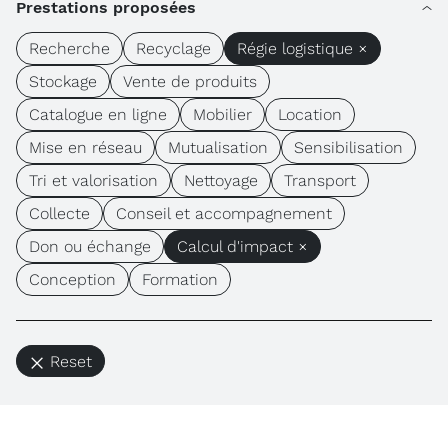
Prestations proposées
Recherche
Recyclage
Régie logistique ×
Stockage
Vente de produits
Catalogue en ligne
Mobilier
Location
Mise en réseau
Mutualisation
Sensibilisation
Tri et valorisation
Nettoyage
Transport
Collecte
Conseil et accompagnement
Don ou échange
Calcul d'impact ×
Conception
Formation
Reset