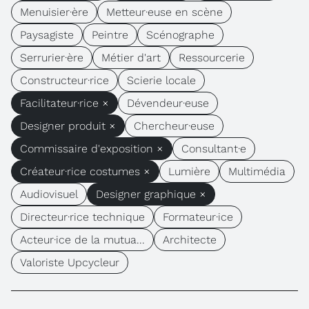
Menuisier·ère
Metteur·euse en scène
Paysagiste
Peintre
Scénographe
Serrurier·ère
Métier d'art
Ressourcerie
Constructeur·rice
Scierie locale
Facilitateur·rice ×
Dévendeur·euse
Designer produit ×
Chercheur·euse
Commissaire d'exposition ×
Consultant·e
Créateur·rice costumes ×
Lumière
Multimédia
Audiovisuel
Designer graphique ×
Directeur·rice technique
Formateur·ice
Acteur·ice de la mutua...
Architecte
Valoriste Upcycleur