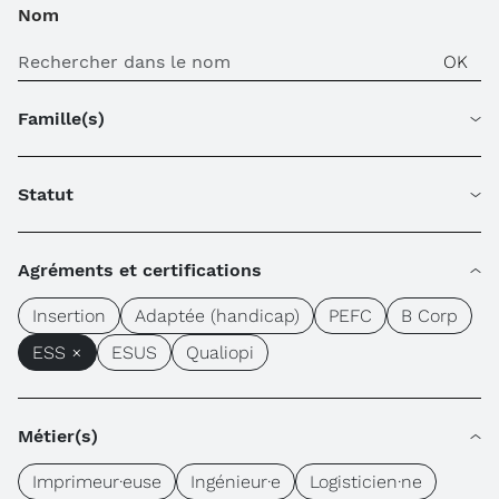
Nom
Famille(s)
Statut
Agréments et certifications
Insertion
Adaptée (handicap)
PEFC
B Corp
ESS ×
ESUS
Qualiopi
Métier(s)
Imprimeur·euse
Ingénieur·e
Logisticien·ne