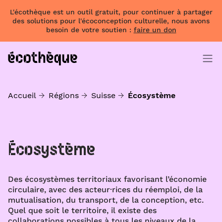
L'écothèque est un outil gratuit, pour continuer à partager
des solutions pour l'écoconception culturelle, nous avons
besoin de votre soutien :
faire un don
Accueil
Régions
Suisse
Écosystème
Écosystème
Des écosystèmes territoriaux favorisant l’économie
circulaire, avec des acteur·rices du réemploi, de la
mutualisation, du transport, de la conception, etc.
Quel que soit le territoire, il existe des
collaborations possibles à tous les niveaux de la