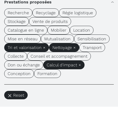
Prestations proposées
Recherche
Recyclage
Régie logistique
Stockage
Vente de produits
Catalogue en ligne
Mobilier
Location
Mise en réseau
Mutualisation
Sensibilisation
Tri et valorisation ×
Nettoyage ×
Transport
Collecte
Conseil et accompagnement
Don ou échange
Calcul d'impact ×
Conception
Formation
Reset