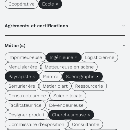
Coopérative
Ecole ×
Agréments et certifications
Métier(s)
Imprimeur·euse
Ingénieur·e ×
Logisticien·ne
Menuisier·ère
Metteur·euse en scène
Paysagiste ×
Peintre
Scénographe ×
Serrurier·ère
Métier d'art
Ressourcerie
Constructeur·rice
Scierie locale
Facilitateur·rice
Dévendeur·euse
Designer produit
Chercheur·euse ×
Commissaire d'exposition
Consultant·e