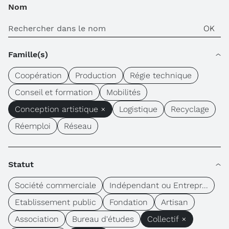
Nom
Famille(s)
Coopération
Production
Régie technique
Conseil et formation
Mobilités
Conception artistique ×
Logistique
Recyclage
Réemploi
Réseau
Statut
Société commerciale
Indépendant ou Entrepr...
Etablissement public
Fondation
Artisan
Association
Bureau d'études
Collectif ×