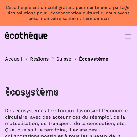
L'écothèque est un outil gratuit, pour continuer à partager
des solutions pour l'écoconception culturelle, nous avons
besoin de votre soutien :
faire un don
Accueil
Régions
Suisse
Écosystème
Écosystème
Des écosystèmes territoriaux favorisant l’économie
circulaire, avec des acteur·rices du réemploi, de la
mutualisation, du transport, de la conception, etc.
Quel que soit le territoire, il existe des
collaborations possibles à tous les niveaux de la