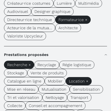
Créateur·rice costumes
Lumière
Multimédia
Audiovisuel
Designer graphique
Directeur·rice technique
Formateur·ice ×
Acteur·ice de la mutua...
Architecte
Valoriste Upcycleur
Prestations proposées
Recherche ×
Recyclage
Régie logistique
Stockage
Vente de produits
Catalogue en ligne
Mobilier
Location ×
Mise en réseau
Mutualisation
Sensibilisation
Tri et valorisation
Nettoyage
Transport
Collecte
Conseil et accompagnement