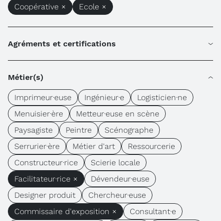
Coopérative ×
Ecole ×
Agréments et certifications
Métier(s)
Imprimeur·euse
Ingénieur·e
Logisticien·ne
Menuisier·ère
Metteur·euse en scène
Paysagiste
Peintre
Scénographe
Serrurier·ère
Métier d'art
Ressourcerie
Constructeur·rice
Scierie locale
Facilitateur·rice ×
Dévendeur·euse
Designer produit
Chercheur·euse
Commissaire d'exposition ×
Consultant·e