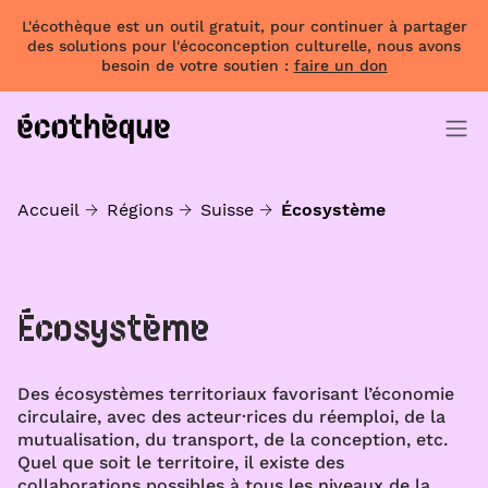
L'écothèque est un outil gratuit, pour continuer à partager
des solutions pour l'écoconception culturelle, nous avons
besoin de votre soutien :
faire un don
Accueil
Régions
Suisse
Écosystème
Écosystème
Des écosystèmes territoriaux favorisant l’économie
circulaire, avec des acteur·rices du réemploi, de la
mutualisation, du transport, de la conception, etc.
Quel que soit le territoire, il existe des
collaborations possibles à tous les niveaux de la