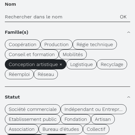
Nom
Famille(s)
Coopération
Production
Régie technique
Conseil et formation
Mobilités
Conception artistique ×
Logistique
Recyclage
Réemploi
Réseau
Statut
Société commerciale
Indépendant ou Entrepr...
Etablissement public
Fondation
Artisan
Association
Bureau d'études
Collectif