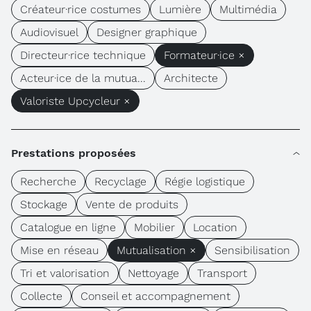
Créateur·rice costumes
Lumière
Multimédia
Audiovisuel
Designer graphique
Directeur·rice technique
Formateur·ice ×
Acteur·ice de la mutua...
Architecte
Valoriste Upcycleur ×
Prestations proposées
Recherche
Recyclage
Régie logistique
Stockage
Vente de produits
Catalogue en ligne
Mobilier
Location
Mise en réseau
Mutualisation ×
Sensibilisation
Tri et valorisation
Nettoyage
Transport
Collecte
Conseil et accompagnement