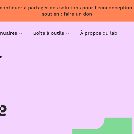
 continuer à partager des solutions pour l'écoconception
soutien :
faire un don
nuaires
Boîte à outils
À propos du lab
e
e