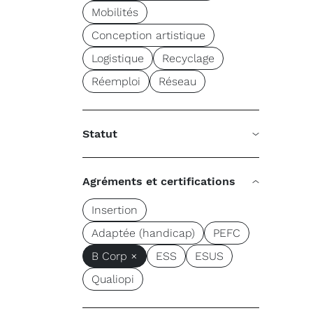
Mobilités
Conception artistique
Logistique
Recyclage
Réemploi
Réseau
Statut
Agréments et certifications
Insertion
Adaptée (handicap)
PEFC
B Corp ×
ESS
ESUS
Qualiopi