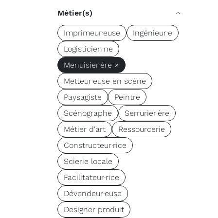
Métier(s)
Imprimeur·euse
Ingénieur·e
Logisticien·ne
Menuisier·ère ×
Metteur·euse en scène
Paysagiste
Peintre
Scénographe
Serrurier·ère
Métier d'art
Ressourcerie
Constructeur·rice
Scierie locale
Facilitateur·rice
Dévendeur·euse
Designer produit