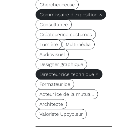
Chercheur·euse
Commissaire d'exposition ×
Consultant·e
Créateur·rice costumes
Lumière
Multimédia
Audiovisuel
Designer graphique
Directeur·rice technique ×
Formateur·ice
Acteur·ice de la mutua...
Architecte
Valoriste Upcycleur