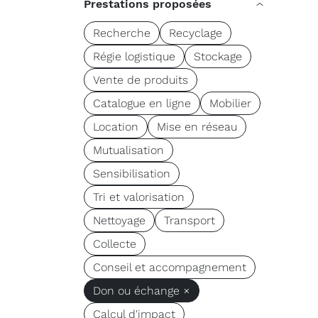
Prestations proposées
Recherche
Recyclage
Régie logistique
Stockage
Vente de produits
Catalogue en ligne
Mobilier
Location
Mise en réseau
Mutualisation
Sensibilisation
Tri et valorisation
Nettoyage
Transport
Collecte
Conseil et accompagnement
Don ou échange ×
Calcul d'impact