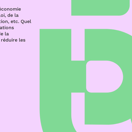
’économie
oi, de la
ion, etc. Quel
rations
e la
réduire les