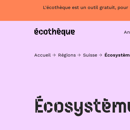
L'écothèque est un outil gratuit, pour
An
Accueil
Régions
Suisse
Écosystèm
Écosystèm