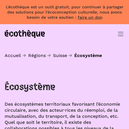
L'écothèque est un outil gratuit, pour continuer à partager
des solutions pour l'écoconception culturelle, nous avons
besoin de votre soutien :
faire un don
Accueil
Régions
Suisse
Écosystème
Écosystème
Des écosystèmes territoriaux favorisant l’économie
circulaire, avec des acteur·rices du réemploi, de la
mutualisation, du transport, de la conception, etc.
Quel que soit le territoire, il existe des
collaborations possibles à tous les niveaux de la