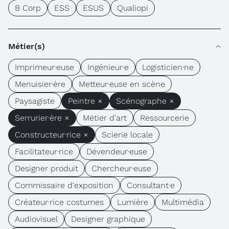
B Corp
ESS
ESUS
Qualiopi
Métier(s)
Imprimeur·euse
Ingénieur·e
Logisticien·ne
Menuisier·ère
Metteur·euse en scène
Paysagiste
Peintre ×
Scénographe ×
Serrurier·ère ×
Métier d'art
Ressourcerie
Constructeur·rice ×
Scierie locale
Facilitateur·rice
Dévendeur·euse
Designer produit
Chercheur·euse
Commissaire d'exposition
Consultant·e
Créateur·rice costumes
Lumière
Multimédia
Audiovisuel
Designer graphique