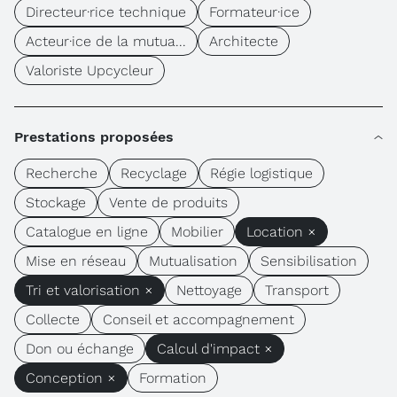
Directeur·rice technique
Formateur·ice
Acteur·ice de la mutua...
Architecte
Valoriste Upcycleur
Prestations proposées
Recherche
Recyclage
Régie logistique
Stockage
Vente de produits
Catalogue en ligne
Mobilier
Location ×
Mise en réseau
Mutualisation
Sensibilisation
Tri et valorisation ×
Nettoyage
Transport
Collecte
Conseil et accompagnement
Don ou échange
Calcul d'impact ×
Conception ×
Formation