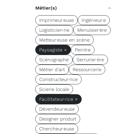
Métier(s)
Imprimeur·euse
Ingénieur·e
Logisticien·ne
Menuisier·ère
Metteur·euse en scène
Paysagiste ×
Peintre
Scénographe
Serrurier·ère
Métier d'art
Ressourcerie
Constructeur·rice
Scierie locale
Facilitateur·rice ×
Dévendeur·euse
Designer produit
Chercheur·euse