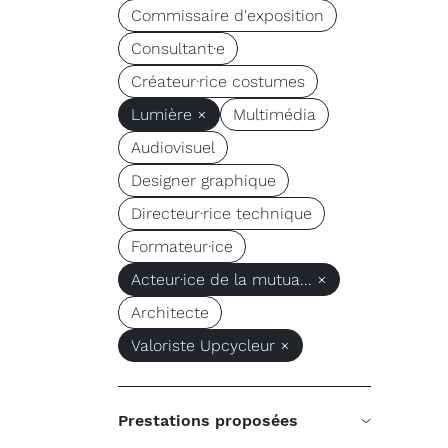
Commissaire d'exposition
Consultant·e
Créateur·rice costumes
Lumière ×
Multimédia
Audiovisuel
Designer graphique
Directeur·rice technique
Formateur·ice
Acteur·ice de la mutua... ×
Architecte
Valoriste Upcycleur ×
Prestations proposées