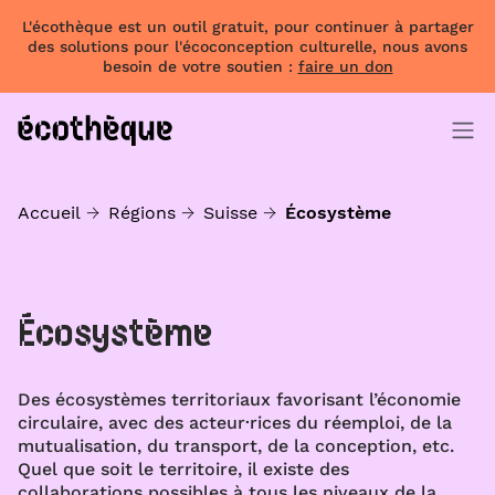
L'écothèque est un outil gratuit, pour continuer à partager
des solutions pour l'écoconception culturelle, nous avons
besoin de votre soutien :
faire un don
Accueil
Régions
Suisse
Écosystème
Écosystème
Des écosystèmes territoriaux favorisant l’économie
circulaire, avec des acteur·rices du réemploi, de la
mutualisation, du transport, de la conception, etc.
Quel que soit le territoire, il existe des
collaborations possibles à tous les niveaux de la