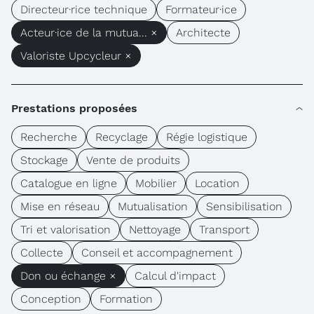
Directeur·rice technique
Formateur·ice
Acteur·ice de la mutua... ×
Architecte
Valoriste Upcycleur ×
Prestations proposées
Recherche
Recyclage
Régie logistique
Stockage
Vente de produits
Catalogue en ligne
Mobilier
Location
Mise en réseau
Mutualisation
Sensibilisation
Tri et valorisation
Nettoyage
Transport
Collecte
Conseil et accompagnement
Don ou échange ×
Calcul d'impact
Conception
Formation