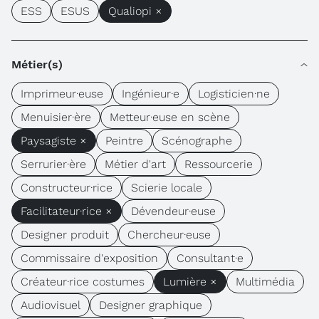
ESS
ESUS
Qualiopi ×
Métier(s)
Imprimeur·euse
Ingénieur·e
Logisticien·ne
Menuisier·ère
Metteur·euse en scène
Paysagiste ×
Peintre
Scénographe
Serrurier·ère
Métier d'art
Ressourcerie
Constructeur·rice
Scierie locale
Facilitateur·rice ×
Dévendeur·euse
Designer produit
Chercheur·euse
Commissaire d'exposition
Consultant·e
Créateur·rice costumes
Lumière ×
Multimédia
Audiovisuel
Designer graphique