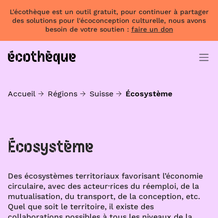
L'écothèque est un outil gratuit, pour continuer à partager
des solutions pour l'écoconception culturelle, nous avons
besoin de votre soutien :
faire un don
Accueil
Régions
Suisse
Écosystème
Écosystème
Des écosystèmes territoriaux favorisant l’économie
circulaire, avec des acteur·rices du réemploi, de la
mutualisation, du transport, de la conception, etc.
Quel que soit le territoire, il existe des
collaborations possibles à tous les niveaux de la