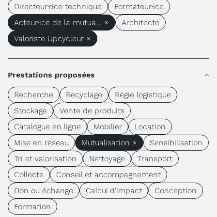
Directeur·rice technique
Formateur·ice
Acteur·ice de la mutua... ×
Architecte
Valoriste Upcycleur ×
Prestations proposées
Recherche
Recyclage
Régie logistique
Stockage
Vente de produits
Catalogue en ligne
Mobilier
Location
Mise en réseau
Mutualisation ×
Sensibilisation
Tri et valorisation
Nettoyage
Transport
Collecte
Conseil et accompagnement
Don ou échange
Calcul d'impact
Conception
Formation