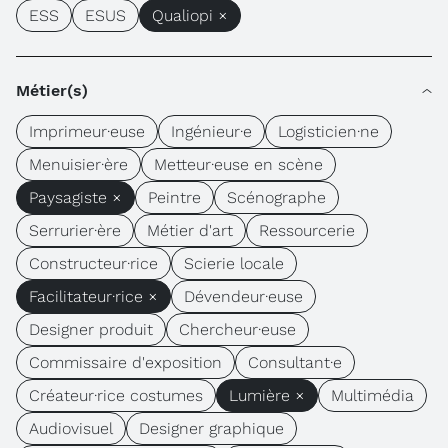
ESS
ESUS
Qualiopi ×
Métier(s)
Imprimeur·euse
Ingénieur·e
Logisticien·ne
Menuisier·ère
Metteur·euse en scène
Paysagiste ×
Peintre
Scénographe
Serrurier·ère
Métier d'art
Ressourcerie
Constructeur·rice
Scierie locale
Facilitateur·rice ×
Dévendeur·euse
Designer produit
Chercheur·euse
Commissaire d'exposition
Consultant·e
Créateur·rice costumes
Lumière ×
Multimédia
Audiovisuel
Designer graphique