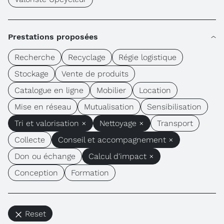
Prestations proposées
Recherche
Recyclage
Régie logistique
Stockage
Vente de produits
Catalogue en ligne
Mobilier
Location
Mise en réseau
Mutualisation
Sensibilisation
Tri et valorisation ×
Nettoyage ×
Transport
Collecte
Conseil et accompagnement ×
Don ou échange
Calcul d'impact ×
Conception
Formation
Reset