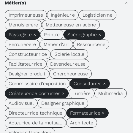
Métier(s)
Imprimeur·euse
Ingénieur·e
Logisticien·ne
Menuisier·ère
Metteur·euse en scène
Paysagiste ×
Peintre
Scénographe ×
Serrurier·ère
Métier d'art
Ressourcerie
Constructeur·rice
Scierie locale
Facilitateur·rice
Dévendeur·euse
Designer produit
Chercheur·euse
Commissaire d'exposition
Consultant·e ×
Créateur·rice costumes ×
Lumière
Multimédia
Audiovisuel
Designer graphique
Directeur·rice technique
Formateur·ice ×
Acteur·ice de la mutua...
Architecte
Valoriste Upcycleur