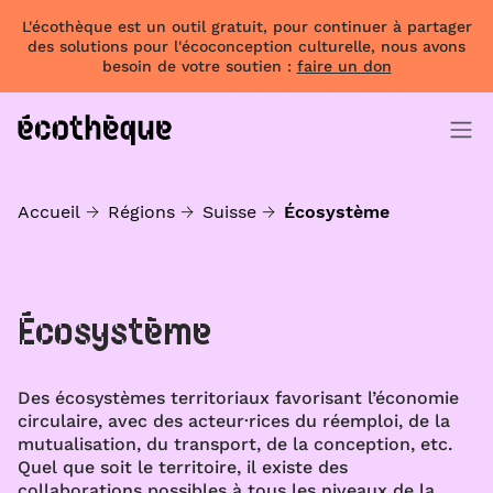
L'écothèque est un outil gratuit, pour continuer à partager
des solutions pour l'écoconception culturelle, nous avons
besoin de votre soutien :
faire un don
Accueil
Régions
Suisse
Écosystème
Écosystème
Des écosystèmes territoriaux favorisant l’économie
circulaire, avec des acteur·rices du réemploi, de la
mutualisation, du transport, de la conception, etc.
Quel que soit le territoire, il existe des
collaborations possibles à tous les niveaux de la