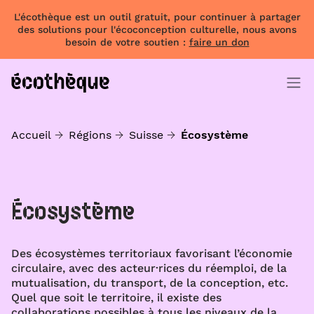
L'écothèque est un outil gratuit, pour continuer à partager
des solutions pour l'écoconception culturelle, nous avons
besoin de votre soutien :
faire un don
Accueil
Régions
Suisse
Écosystème
Écosystème
Des écosystèmes territoriaux favorisant l’économie
circulaire, avec des acteur·rices du réemploi, de la
mutualisation, du transport, de la conception, etc.
Quel que soit le territoire, il existe des
collaborations possibles à tous les niveaux de la