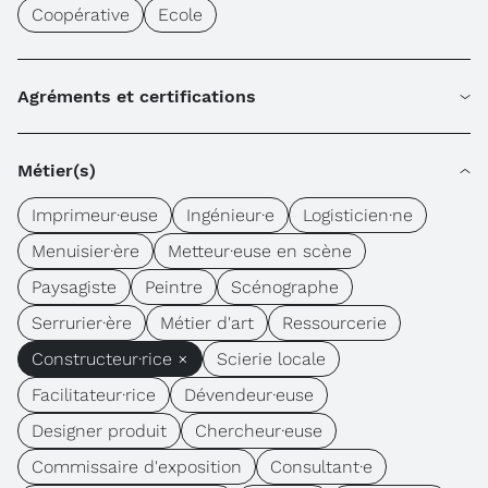
Coopérative
Ecole
Agréments et certifications
Métier(s)
Imprimeur·euse
Ingénieur·e
Logisticien·ne
Menuisier·ère
Metteur·euse en scène
Paysagiste
Peintre
Scénographe
Serrurier·ère
Métier d'art
Ressourcerie
Constructeur·rice ×
Scierie locale
Facilitateur·rice
Dévendeur·euse
Designer produit
Chercheur·euse
Commissaire d'exposition
Consultant·e