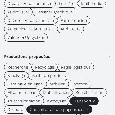
Créateur·rice costumes
Lumière
Multimédia
Audiovisuel
Designer graphique
Directeur·rice technique
Formateur·ice
Acteur·ice de la mutua...
Architecte
Valoriste Upcycleur
Prestations proposées
Recherche
Recyclage
Régie logistique
Stockage
Vente de produits
Catalogue en ligne
Mobilier
Location
Mise en réseau
Mutualisation
Sensibilisation
Tri et valorisation
Nettoyage
Transport ×
Collecte
Conseil et accompagnement ×