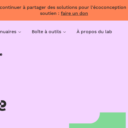
 continuer à partager des solutions pour l'écoconception
soutien :
faire un don
nuaires
Boîte à outils
À propos du lab
e
e