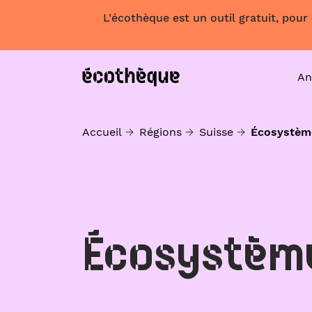
L'écothèque est un outil gratuit, pour
An
Accueil
Régions
Suisse
Écosystèm
Écosystèm