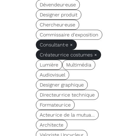
Dévendeur·euse
Designer produit
Chercheur·euse
Commissaire d'exposition
Consultant·e ×
Créateur·rice costumes ×
Lumière
Multimédia
Audiovisuel
Designer graphique
Directeur·rice technique
Formateur·ice
Acteur·ice de la mutua...
Architecte
Valoriste Upcycleur