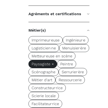
Agréments et certifications
Métier(s)
Imprimeur·euse
Ingénieur·e
Logisticien·ne
Menuisier·ère
Metteur·euse en scène
Paysagiste ×
Peintre
Scénographe
Serrurier·ère
Métier d'art
Ressourcerie
Constructeur·rice
Scierie locale
Facilitateur·rice