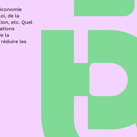
’économie
oi, de la
ion, etc. Quel
rations
e la
réduire les