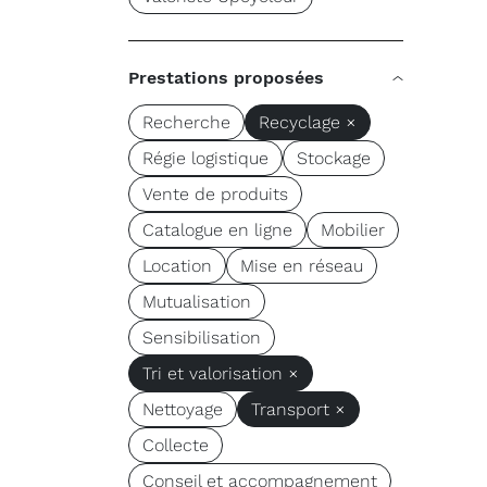
Prestations proposées
Recherche
Recyclage ×
Régie logistique
Stockage
Vente de produits
Catalogue en ligne
Mobilier
Location
Mise en réseau
Mutualisation
Sensibilisation
Tri et valorisation ×
Nettoyage
Transport ×
Collecte
Conseil et accompagnement