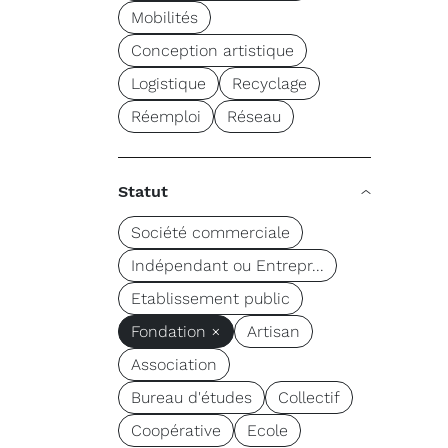
Mobilités
Conception artistique
Logistique
Recyclage
Réemploi
Réseau
Statut
Société commerciale
Indépendant ou Entrepr...
Etablissement public
Fondation ×
Artisan
Association
Bureau d'études
Collectif
Coopérative
Ecole