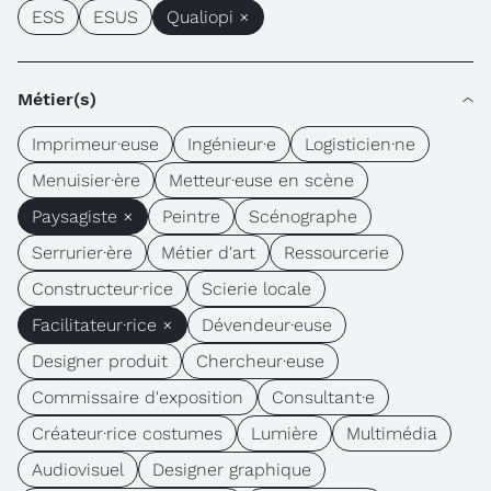
ESS
ESUS
Qualiopi ×
Métier(s)
Imprimeur·euse
Ingénieur·e
Logisticien·ne
Menuisier·ère
Metteur·euse en scène
Paysagiste ×
Peintre
Scénographe
Serrurier·ère
Métier d'art
Ressourcerie
Constructeur·rice
Scierie locale
Facilitateur·rice ×
Dévendeur·euse
Designer produit
Chercheur·euse
Commissaire d'exposition
Consultant·e
Créateur·rice costumes
Lumière
Multimédia
Audiovisuel
Designer graphique