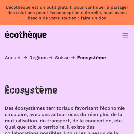
L'écothèque est un outil gratuit, pour continuer à partager
des solutions pour l'écoconception culturelle, nous avons
besoin de votre soutien :
faire un don
Accueil
Régions
Suisse
Écosystème
Écosystème
Des écosystèmes territoriaux favorisant l’économie
circulaire, avec des acteur·rices du réemploi, de la
mutualisation, du transport, de la conception, etc.
Quel que soit le territoire, il existe des
collaborations possibles à tous les niveaux de la