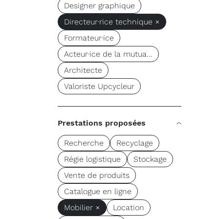
Designer graphique
Directeur·rice technique ×
Formateur·ice
Acteur·ice de la mutua...
Architecte
Valoriste Upcycleur
Prestations proposées
Recherche
Recyclage
Régie logistique
Stockage
Vente de produits
Catalogue en ligne
Mobilier ×
Location