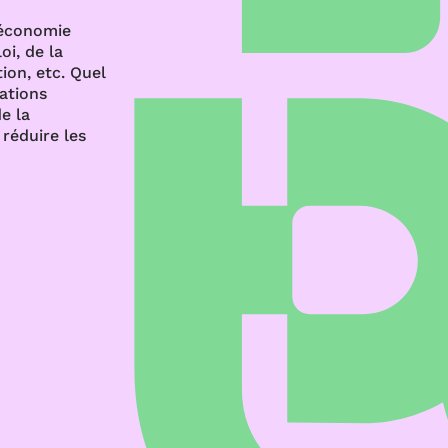
’économie
oi, de la
ion, etc. Quel
rations
e la
réduire les