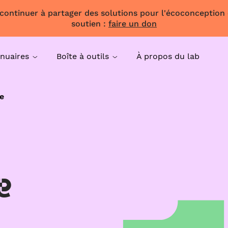
 continuer à partager des solutions pour l'écoconception
soutien :
faire un don
nuaires
Boîte à outils
À propos du lab
e
e