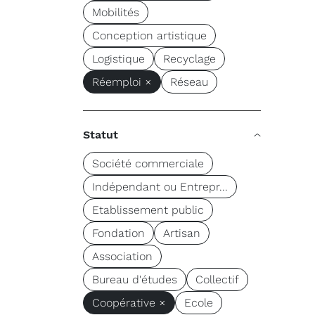
Mobilités
Conception artistique
Logistique
Recyclage
Réemploi ×
Réseau
Statut
Société commerciale
Indépendant ou Entrepr...
Etablissement public
Fondation
Artisan
Association
Bureau d'études
Collectif
Coopérative ×
Ecole