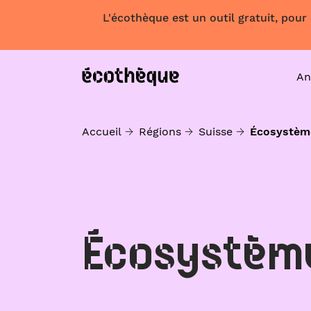
L'écothèque est un outil gratuit, pour
An
Accueil
Régions
Suisse
Écosystèm
Écosystèm