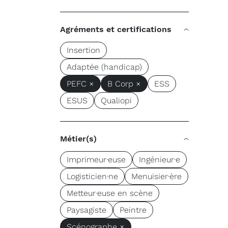
Agréments et certifications
Insertion
Adaptée (handicap)
PEFC ×
B Corp ×
ESS
ESUS
Qualiopi
Métier(s)
Imprimeur·euse
Ingénieur·e
Logisticien·ne
Menuisier·ère
Metteur·euse en scène
Paysagiste
Peintre
Scénographe ×