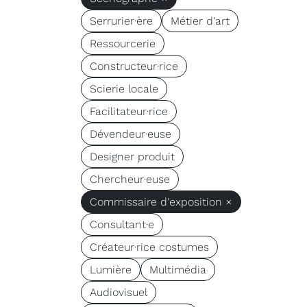
Serrurier·ère
Métier d'art
Ressourcerie
Constructeur·rice
Scierie locale
Facilitateur·rice
Dévendeur·euse
Designer produit
Chercheur·euse
Commissaire d'exposition ×
Consultant·e
Créateur·rice costumes
Lumière
Multimédia
Audiovisuel