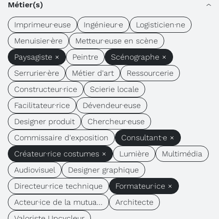
Métier(s)
Imprimeur·euse
Ingénieur·e
Logisticien·ne
Menuisier·ère
Metteur·euse en scène
Paysagiste ×
Peintre
Scénographe ×
Serrurier·ère
Métier d'art
Ressourcerie
Constructeur·rice
Scierie locale
Facilitateur·rice
Dévendeur·euse
Designer produit
Chercheur·euse
Commissaire d'exposition
Consultant·e ×
Créateur·rice costumes ×
Lumière
Multimédia
Audiovisuel
Designer graphique
Directeur·rice technique
Formateur·ice ×
Acteur·ice de la mutua...
Architecte
Valoriste Upcycleur