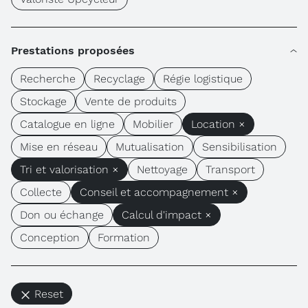
Prestations proposées
Recherche
Recyclage
Régie logistique
Stockage
Vente de produits
Catalogue en ligne
Mobilier
Location ×
Mise en réseau
Mutualisation
Sensibilisation
Tri et valorisation ×
Nettoyage
Transport
Collecte
Conseil et accompagnement ×
Don ou échange
Calcul d'impact ×
Conception
Formation
Reset