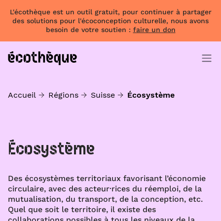
L'écothèque est un outil gratuit, pour continuer à partager
des solutions pour l'écoconception culturelle, nous avons
besoin de votre soutien :
faire un don
Accueil
Régions
Suisse
Écosystème
Écosystème
Des écosystèmes territoriaux favorisant l’économie
circulaire, avec des acteur·rices du réemploi, de la
mutualisation, du transport, de la conception, etc.
Quel que soit le territoire, il existe des
collaborations possibles à tous les niveaux de la