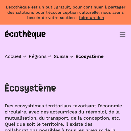
L'écothèque est un outil gratuit, pour continuer à partager
des solutions pour l'écoconception culturelle, nous avons
besoin de votre soutien :
faire un don
Accueil
Régions
Suisse
Écosystème
Écosystème
Des écosystèmes territoriaux favorisant l’économie
circulaire, avec des acteur·rices du réemploi, de la
mutualisation, du transport, de la conception, etc.
Quel que soit le territoire, il existe des
collaborations possibles à tous les niveaux de la