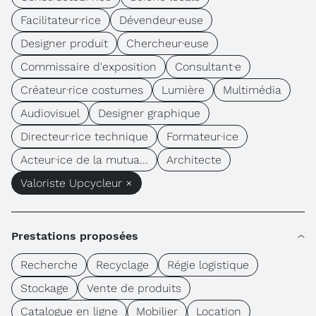
Facilitateur·rice
Dévendeur·euse
Designer produit
Chercheur·euse
Commissaire d'exposition
Consultant·e
Créateur·rice costumes
Lumière
Multimédia
Audiovisuel
Designer graphique
Directeur·rice technique
Formateur·ice
Acteur·ice de la mutua...
Architecte
Valoriste Upcycleur ×
Prestations proposées
Recherche
Recyclage
Régie logistique
Stockage
Vente de produits
Catalogue en ligne
Mobilier
Location