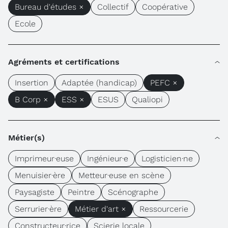
Bureau d'études ×
Collectif
Coopérative
Ecole
Agréments et certifications
Insertion
Adaptée (handicap)
PEFC ×
B Corp ×
ESS ×
ESUS
Qualiopi
Métier(s)
Imprimeur·euse
Ingénieur·e
Logisticien·ne
Menuisier·ère
Metteur·euse en scène
Paysagiste
Peintre
Scénographe
Serrurier·ère
Métier d'art ×
Ressourcerie
Constructeur·rice
Scierie locale