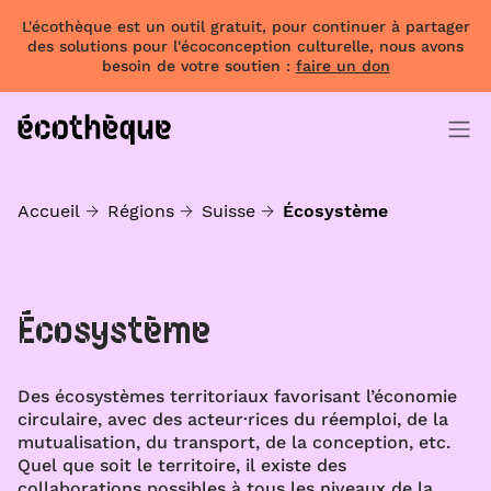
L'écothèque est un outil gratuit, pour continuer à partager
des solutions pour l'écoconception culturelle, nous avons
besoin de votre soutien :
faire un don
Accueil
Régions
Suisse
Écosystème
Écosystème
Des écosystèmes territoriaux favorisant l’économie
circulaire, avec des acteur·rices du réemploi, de la
mutualisation, du transport, de la conception, etc.
Quel que soit le territoire, il existe des
collaborations possibles à tous les niveaux de la