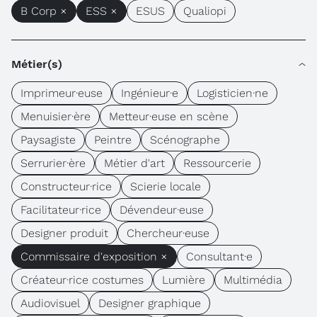
B Corp ×
ESS ×
ESUS
Qualiopi
Métier(s)
Imprimeur·euse
Ingénieur·e
Logisticien·ne
Menuisier·ère
Metteur·euse en scène
Paysagiste
Peintre
Scénographe
Serrurier·ère
Métier d'art
Ressourcerie
Constructeur·rice
Scierie locale
Facilitateur·rice
Dévendeur·euse
Designer produit
Chercheur·euse
Commissaire d'exposition ×
Consultant·e
Créateur·rice costumes
Lumière
Multimédia
Audiovisuel
Designer graphique