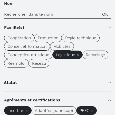
Nom
Famille(s)
Coopération
Production
Régie technique
Conseil et formation
Mobilités
Conception artistique
Logistique ×
Recyclage
Réemploi
Réseau
Statut
Agréments et certifications
Insertion ×
Adaptée (handicap)
PEFC ×