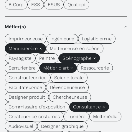
B Corp
ESS
ESUS
Qualiopi
Métier(s)
Imprimeur·euse
Ingénieur·e
Logisticien·ne
Menuisier·ère ×
Metteur·euse en scène
Paysagiste
Peintre
Scénographe ×
Serrurier·ère
Métier d'art ×
Ressourcerie
Constructeur·rice
Scierie locale
Facilitateur·rice
Dévendeur·euse
Designer produit
Chercheur·euse
Commissaire d'exposition
Consultant·e ×
Créateur·rice costumes
Lumière
Multimédia
Audiovisuel
Designer graphique