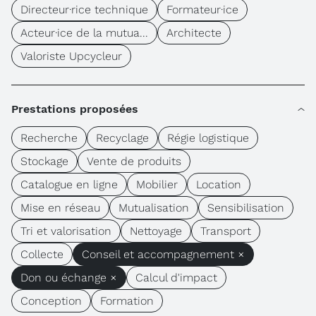
Directeur·rice technique
Formateur·ice
Acteur·ice de la mutua...
Architecte
Valoriste Upcycleur
Prestations proposées
Recherche
Recyclage
Régie logistique
Stockage
Vente de produits
Catalogue en ligne
Mobilier
Location
Mise en réseau
Mutualisation
Sensibilisation
Tri et valorisation
Nettoyage
Transport
Collecte
Conseil et accompagnement ×
Don ou échange ×
Calcul d'impact
Conception
Formation