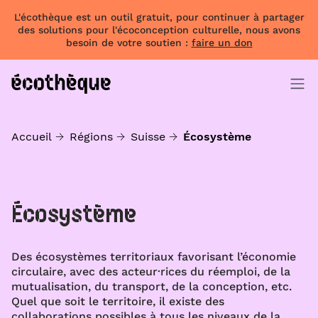
L'écothèque est un outil gratuit, pour continuer à partager
des solutions pour l'écoconception culturelle, nous avons
besoin de votre soutien :
faire un don
Accueil
Régions
Suisse
Écosystème
Écosystème
Des écosystèmes territoriaux favorisant l’économie
circulaire, avec des acteur·rices du réemploi, de la
mutualisation, du transport, de la conception, etc.
Quel que soit le territoire, il existe des
collaborations possibles à tous les niveaux de la