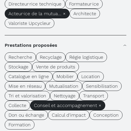
Directeur·rice technique
Formateur·ice
Acteur·ice de la mutua... ×
Architecte
Valoriste Upcycleur
Prestations proposées
Recherche
Recyclage
Régie logistique
Stockage
Vente de produits
Catalogue en ligne
Mobilier
Location
Mise en réseau
Mutualisation
Sensibilisation
Tri et valorisation
Nettoyage
Transport
Collecte
Conseil et accompagnement ×
Don ou échange
Calcul d'impact
Conception
Formation