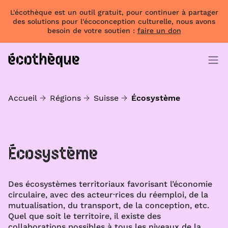
L'écothèque est un outil gratuit, pour continuer à partager
des solutions pour l'écoconception culturelle, nous avons
besoin de votre soutien :
faire un don
Accueil
Régions
Suisse
Écosystème
Écosystème
Des écosystèmes territoriaux favorisant l’économie
circulaire, avec des acteur·rices du réemploi, de la
mutualisation, du transport, de la conception, etc.
Quel que soit le territoire, il existe des
collaborations possibles à tous les niveaux de la