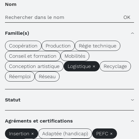
Nom
Famille(s)
Coopération
Production
Régie technique
Conseil et formation
Mobilités
Conception artistique
Logistique ×
Recyclage
Réemploi
Réseau
Statut
Agréments et certifications
Insertion ×
Adaptée (handicap)
PEFC ×