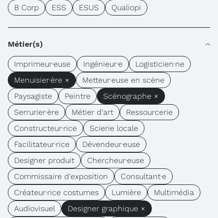
B Corp
ESS
ESUS
Qualiopi
Métier(s)
Imprimeur·euse
Ingénieur·e
Logisticien·ne
Menuisier·ère ×
Metteur·euse en scène
Paysagiste
Peintre
Scénographe ×
Serrurier·ère
Métier d'art
Ressourcerie
Constructeur·rice
Scierie locale
Facilitateur·rice
Dévendeur·euse
Designer produit
Chercheur·euse
Commissaire d'exposition
Consultant·e
Créateur·rice costumes
Lumière
Multimédia
Audiovisuel
Designer graphique ×