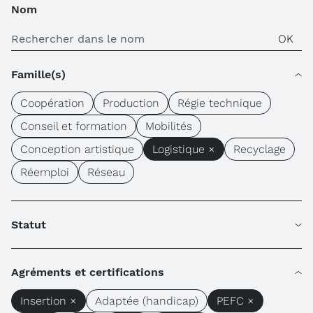
Nom
Famille(s)
Coopération
Production
Régie technique
Conseil et formation
Mobilités
Conception artistique
Logistique ×
Recyclage
Réemploi
Réseau
Statut
Agréments et certifications
Insertion ×
Adaptée (handicap)
PEFC ×