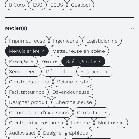
B Corp
ESS
ESUS
Qualiopi
Métier(s)
Imprimeur·euse
Ingénieur·e
Logisticien·ne
Menuisier·ère ×
Metteur·euse en scène
Paysagiste
Peintre
Scénographe ×
Serrurier·ère
Métier d'art
Ressourcerie
Constructeur·rice
Scierie locale
Facilitateur·rice
Dévendeur·euse
Designer produit
Chercheur·euse
Commissaire d'exposition
Consultant·e
Créateur·rice costumes
Lumière
Multimédia
Audiovisuel
Designer graphique