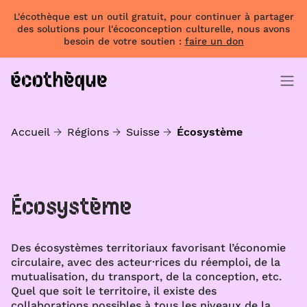
L'écothèque est un outil gratuit, pour continuer à partager
des solutions pour l'écoconception culturelle, nous avons
besoin de votre soutien :
faire un don
Accueil
Régions
Suisse
Écosystème
Écosystème
Des écosystèmes territoriaux favorisant l’économie
circulaire, avec des acteur·rices du réemploi, de la
mutualisation, du transport, de la conception, etc.
Quel que soit le territoire, il existe des
collaborations possibles à tous les niveaux de la