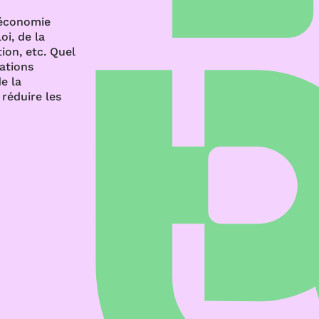
’économie
oi, de la
ion, etc. Quel
rations
e la
réduire les