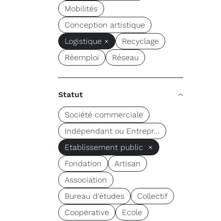
Mobilités
Conception artistique
Logistique ×
Recyclage
Réemploi
Réseau
Statut
Société commerciale
Indépendant ou Entrepr...
Etablissement public ×
Fondation
Artisan
Association
Bureau d'études
Collectif
Coopérative
Ecole