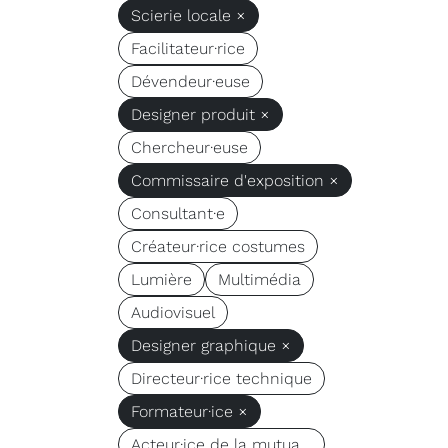
Scierie locale ×
Facilitateur·rice
Dévendeur·euse
Designer produit ×
Chercheur·euse
Commissaire d'exposition ×
Consultant·e
Créateur·rice costumes
Lumière
Multimédia
Audiovisuel
Designer graphique ×
Directeur·rice technique
Formateur·ice ×
Acteur·ice de la mutua...