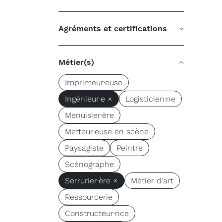
Agréments et certifications
Métier(s)
Imprimeur·euse
Ingénieur·e ×
Logisticien·ne
Menuisier·ère
Metteur·euse en scène
Paysagiste
Peintre
Scénographe
Serrurier·ère ×
Métier d'art
Ressourcerie
Constructeur·rice