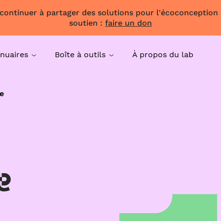
 continuer à partager des solutions pour l'écoconception
soutien :
faire un don
nuaires
Boîte à outils
À propos du lab
e
e