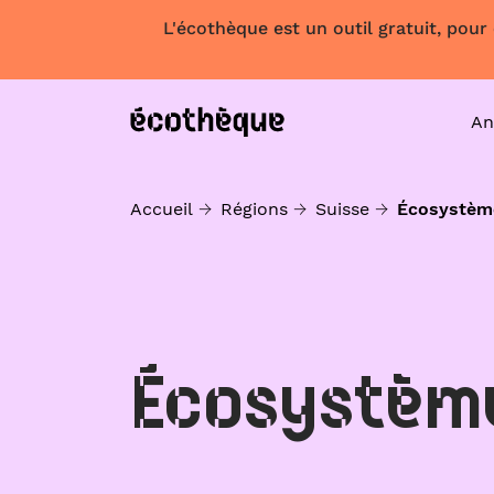
L'écothèque est un outil gratuit, pour
An
Accueil
Régions
Suisse
Écosystèm
Écosystèm