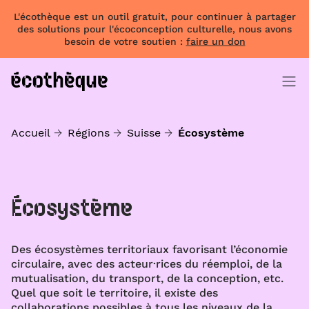
L'écothèque est un outil gratuit, pour continuer à partager
des solutions pour l'écoconception culturelle, nous avons
besoin de votre soutien :
faire un don
Accueil
Régions
Suisse
Écosystème
Écosystème
Des écosystèmes territoriaux favorisant l’économie
circulaire, avec des acteur·rices du réemploi, de la
mutualisation, du transport, de la conception, etc.
Quel que soit le territoire, il existe des
collaborations possibles à tous les niveaux de la