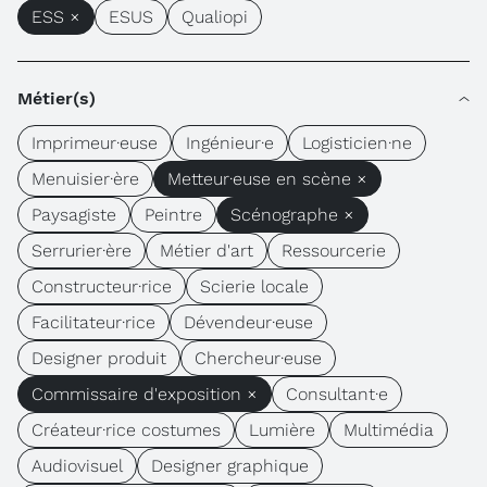
ESS ×
ESUS
Qualiopi
Métier(s)
Imprimeur·euse
Ingénieur·e
Logisticien·ne
Menuisier·ère
Metteur·euse en scène ×
Paysagiste
Peintre
Scénographe ×
Serrurier·ère
Métier d'art
Ressourcerie
Constructeur·rice
Scierie locale
Facilitateur·rice
Dévendeur·euse
Designer produit
Chercheur·euse
Commissaire d'exposition ×
Consultant·e
Créateur·rice costumes
Lumière
Multimédia
Audiovisuel
Designer graphique