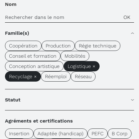
Nom
Famille(s)
Coopération
Production
Régie technique
Conseil et formation
Mobilités
Conception artistique
Logistique ×
Recyclage ×
Réemploi
Réseau
Statut
Agréments et certifications
Insertion
Adaptée (handicap)
PEFC
B Corp