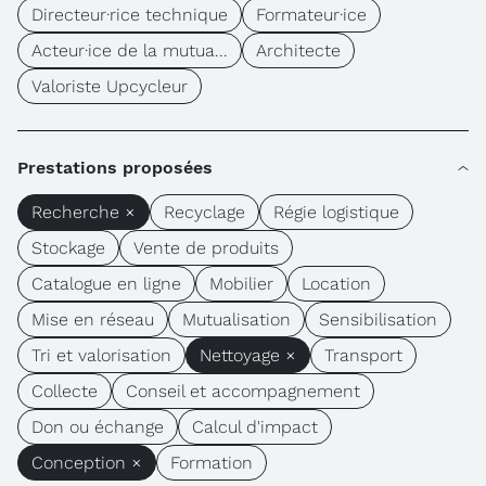
Directeur·rice technique
Formateur·ice
Acteur·ice de la mutua...
Architecte
Valoriste Upcycleur
Prestations proposées
Recherche ×
Recyclage
Régie logistique
Stockage
Vente de produits
Catalogue en ligne
Mobilier
Location
Mise en réseau
Mutualisation
Sensibilisation
Tri et valorisation
Nettoyage ×
Transport
Collecte
Conseil et accompagnement
Don ou échange
Calcul d'impact
Conception ×
Formation