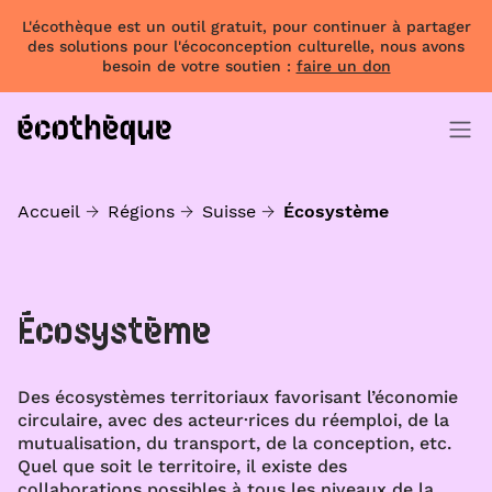
L'écothèque est un outil gratuit, pour continuer à partager
des solutions pour l'écoconception culturelle, nous avons
besoin de votre soutien :
faire un don
Accueil
Régions
Suisse
Écosystème
Écosystème
Des écosystèmes territoriaux favorisant l’économie
circulaire, avec des acteur·rices du réemploi, de la
mutualisation, du transport, de la conception, etc.
Quel que soit le territoire, il existe des
collaborations possibles à tous les niveaux de la