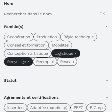
Nom
Famille(s)
Coopération
Production
Régie technique
Conseil et formation
Mobilités
Conception artistique
Logistique ×
Recyclage ×
Réemploi
Réseau
Statut
Agréments et certifications
Insertion
Adaptée (handicap)
PEFC
B Corp