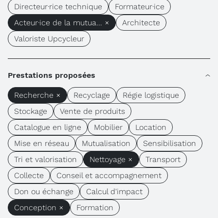
Directeur·rice technique
Formateur·ice
Acteur·ice de la mutua... ×
Architecte
Valoriste Upcycleur
Prestations proposées
Recherche ×
Recyclage
Régie logistique
Stockage
Vente de produits
Catalogue en ligne
Mobilier
Location
Mise en réseau
Mutualisation
Sensibilisation
Tri et valorisation
Nettoyage ×
Transport
Collecte
Conseil et accompagnement
Don ou échange
Calcul d'impact
Conception ×
Formation