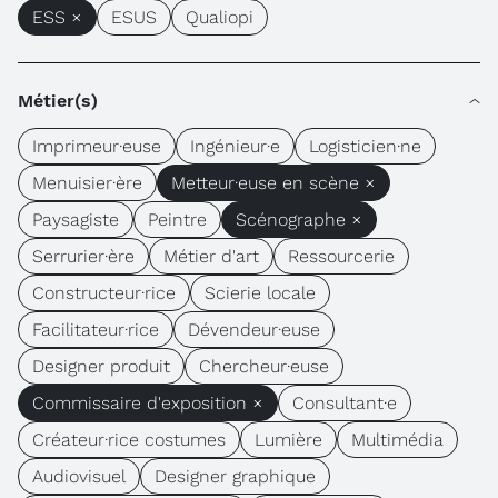
ESS ×
ESUS
Qualiopi
Métier(s)
Imprimeur·euse
Ingénieur·e
Logisticien·ne
Menuisier·ère
Metteur·euse en scène ×
Paysagiste
Peintre
Scénographe ×
Serrurier·ère
Métier d'art
Ressourcerie
Constructeur·rice
Scierie locale
Facilitateur·rice
Dévendeur·euse
Designer produit
Chercheur·euse
Commissaire d'exposition ×
Consultant·e
Créateur·rice costumes
Lumière
Multimédia
Audiovisuel
Designer graphique