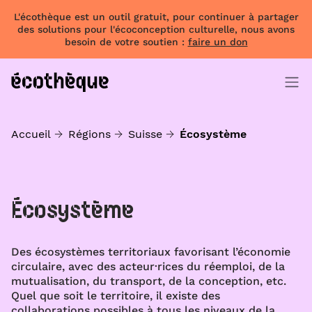
L'écothèque est un outil gratuit, pour continuer à partager
des solutions pour l'écoconception culturelle, nous avons
besoin de votre soutien :
faire un don
Accueil
Régions
Suisse
Écosystème
Écosystème
Des écosystèmes territoriaux favorisant l’économie
circulaire, avec des acteur·rices du réemploi, de la
mutualisation, du transport, de la conception, etc.
Quel que soit le territoire, il existe des
collaborations possibles à tous les niveaux de la