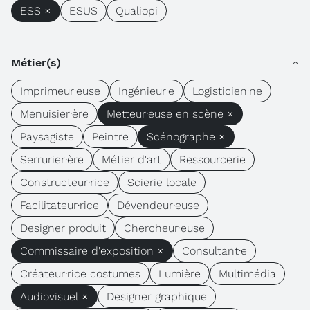
ESS ×
ESUS
Qualiopi
Métier(s)
Imprimeur·euse
Ingénieur·e
Logisticien·ne
Menuisier·ère
Metteur·euse en scène ×
Paysagiste
Peintre
Scénographe ×
Serrurier·ère
Métier d'art
Ressourcerie
Constructeur·rice
Scierie locale
Facilitateur·rice
Dévendeur·euse
Designer produit
Chercheur·euse
Commissaire d'exposition ×
Consultant·e
Créateur·rice costumes
Lumière
Multimédia
Audiovisuel ×
Designer graphique