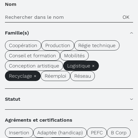
Nom
Famille(s)
Coopération
Production
Régie technique
Conseil et formation
Mobilités
Conception artistique
Logistique ×
Recyclage ×
Réemploi
Réseau
Statut
Agréments et certifications
Insertion
Adaptée (handicap)
PEFC
B Corp