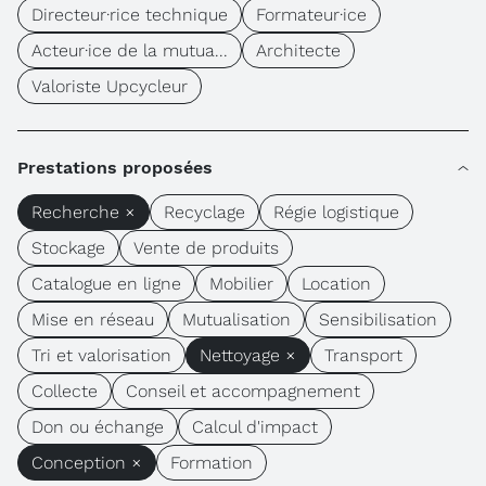
Directeur·rice technique
Formateur·ice
Acteur·ice de la mutua...
Architecte
Valoriste Upcycleur
Prestations proposées
Recherche ×
Recyclage
Régie logistique
Stockage
Vente de produits
Catalogue en ligne
Mobilier
Location
Mise en réseau
Mutualisation
Sensibilisation
Tri et valorisation
Nettoyage ×
Transport
Collecte
Conseil et accompagnement
Don ou échange
Calcul d'impact
Conception ×
Formation