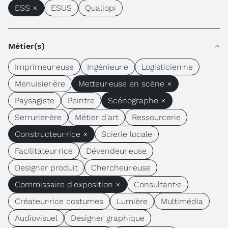
ESS ×
ESUS
Qualiopi
Métier(s)
Imprimeur·euse
Ingénieur·e
Logisticien·ne
Menuisier·ère
Metteur·euse en scène ×
Paysagiste
Peintre
Scénographe ×
Serrurier·ère
Métier d'art
Ressourcerie
Constructeur·rice ×
Scierie locale
Facilitateur·rice
Dévendeur·euse
Designer produit
Chercheur·euse
Commissaire d'exposition ×
Consultant·e
Créateur·rice costumes
Lumière
Multimédia
Audiovisuel
Designer graphique