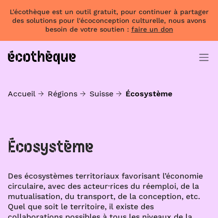
L'écothèque est un outil gratuit, pour continuer à partager
des solutions pour l'écoconception culturelle, nous avons
besoin de votre soutien :
faire un don
Accueil
Régions
Suisse
Écosystème
Écosystème
Des écosystèmes territoriaux favorisant l’économie
circulaire, avec des acteur·rices du réemploi, de la
mutualisation, du transport, de la conception, etc.
Quel que soit le territoire, il existe des
collaborations possibles à tous les niveaux de la