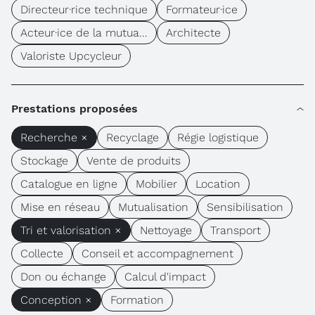
Directeur·rice technique
Formateur·ice
Acteur·ice de la mutua...
Architecte
Valoriste Upcycleur
Prestations proposées
Recherche ×
Recyclage
Régie logistique
Stockage
Vente de produits
Catalogue en ligne
Mobilier
Location
Mise en réseau
Mutualisation
Sensibilisation
Tri et valorisation ×
Nettoyage
Transport
Collecte
Conseil et accompagnement
Don ou échange
Calcul d'impact
Conception ×
Formation