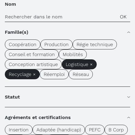
Nom
Famille(s)
Coopération
Production
Régie technique
Conseil et formation
Mobilités
Conception artistique
Logistique ×
Recyclage ×
Réemploi
Réseau
Statut
Agréments et certifications
Insertion
Adaptée (handicap)
PEFC
B Corp