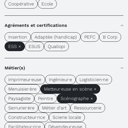
Coopérative
Ecole
Agréments et certifications
Insertion
Adaptée (handicap)
PEFC
B Corp
ESS ×
ESUS
Qualiopi
Métier(s)
Imprimeur·euse
Ingénieur·e
Logisticien·ne
Menuisier·ère
Metteur·euse en scène ×
Paysagiste
Peintre
Scénographe ×
Serrurier·ère
Métier d'art
Ressourcerie
Constructeur·rice
Scierie locale
Facilitateur·rice
Dévendeur·euse