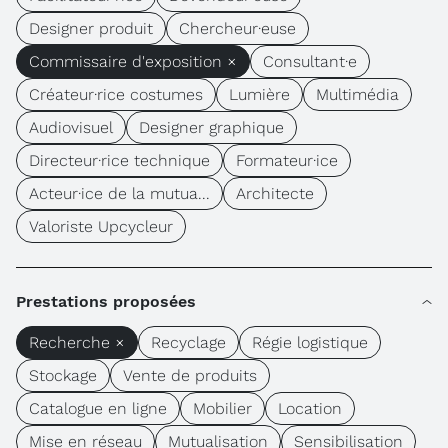
Designer produit
Chercheur·euse
Commissaire d'exposition ×
Consultant·e
Créateur·rice costumes
Lumière
Multimédia
Audiovisuel
Designer graphique
Directeur·rice technique
Formateur·ice
Acteur·ice de la mutua...
Architecte
Valoriste Upcycleur
Prestations proposées
Recherche ×
Recyclage
Régie logistique
Stockage
Vente de produits
Catalogue en ligne
Mobilier
Location
Mise en réseau
Mutualisation
Sensibilisation