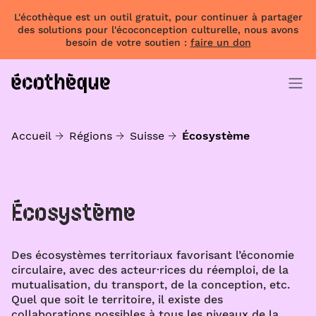
L'écothèque est un outil gratuit, pour continuer à partager
des solutions pour l'écoconception culturelle, nous avons
besoin de votre soutien :
faire un don
Accueil
Régions
Suisse
Écosystème
Écosystème
Des écosystèmes territoriaux favorisant l’économie
circulaire, avec des acteur·rices du réemploi, de la
mutualisation, du transport, de la conception, etc.
Quel que soit le territoire, il existe des
collaborations possibles à tous les niveaux de la