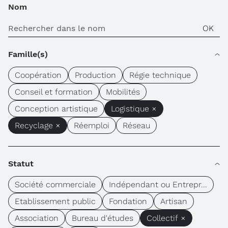
Nom
Famille(s)
Coopération
Production
Régie technique
Conseil et formation
Mobilités
Conception artistique
Logistique ×
Recyclage ×
Réemploi
Réseau
Statut
Société commerciale
Indépendant ou Entrepr...
Etablissement public
Fondation
Artisan
Association
Bureau d'études
Collectif ×