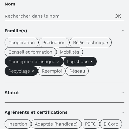
Nom
Famille(s)
Coopération
Production
Régie technique
Conseil et formation
Mobilités
Conception artistique ×
Logistique ×
Recyclage ×
Réemploi
Réseau
Statut
Agréments et certifications
Insertion
Adaptée (handicap)
PEFC
B Corp