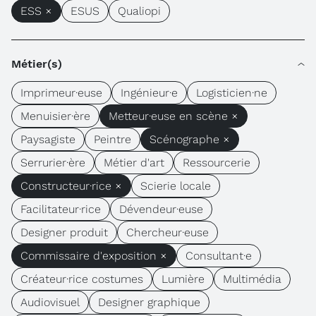
ESS ×
ESUS
Qualiopi
Métier(s)
Imprimeur·euse
Ingénieur·e
Logisticien·ne
Menuisier·ère
Metteur·euse en scène ×
Paysagiste
Peintre
Scénographe ×
Serrurier·ère
Métier d'art
Ressourcerie
Constructeur·rice ×
Scierie locale
Facilitateur·rice
Dévendeur·euse
Designer produit
Chercheur·euse
Commissaire d'exposition ×
Consultant·e
Créateur·rice costumes
Lumière
Multimédia
Audiovisuel
Designer graphique