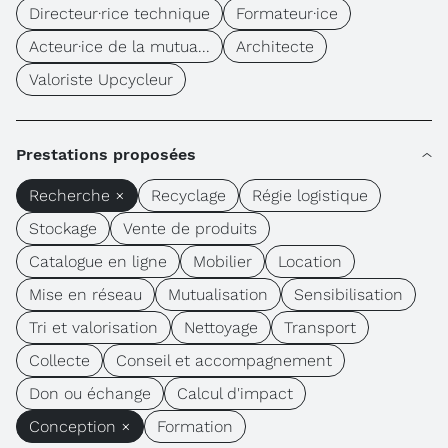
Directeur·rice technique
Formateur·ice
Acteur·ice de la mutua...
Architecte
Valoriste Upcycleur
Prestations proposées
Recherche ×
Recyclage
Régie logistique
Stockage
Vente de produits
Catalogue en ligne
Mobilier
Location
Mise en réseau
Mutualisation
Sensibilisation
Tri et valorisation
Nettoyage
Transport
Collecte
Conseil et accompagnement
Don ou échange
Calcul d'impact
Conception ×
Formation