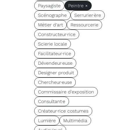
Paysagiste
Peintre ×
Scénographe
Serrurier·ère
Métier d'art
Ressourcerie
Constructeur·rice
Scierie locale
Facilitateur·rice
Dévendeur·euse
Designer produit
Chercheur·euse
Commissaire d'exposition
Consultant·e
Créateur·rice costumes
Lumière
Multimédia