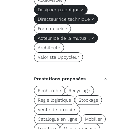
Audiovisuel
Designer graphique ×
Directeur·rice technique ×
Formateur·ice
Acteur·ice de la mutua... ×
Architecte
Valoriste Upcycleur
Prestations proposées
Recherche
Recyclage
Régie logistique
Stockage
Vente de produits
Catalogue en ligne
Mobilier
Location
Mise en réseau