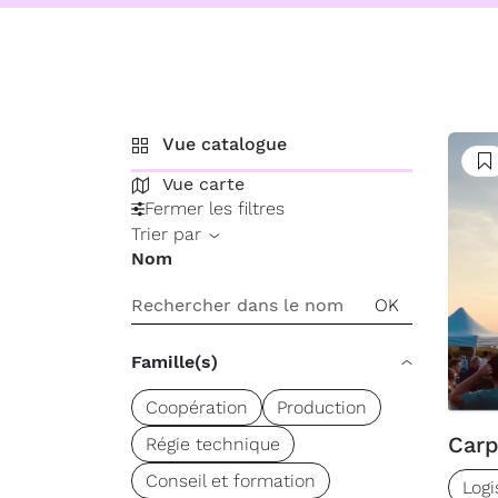
Vue catalogue
S
Vue carte
Fermer les filtres
Trier par
Nom
Famille(s)
Coopération
Production
Car
Régie technique
Conseil et formation
Logi