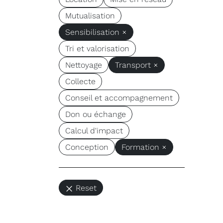
Mutualisation
Sensibilisation ×
Tri et valorisation
Nettoyage
Transport ×
Collecte
Conseil et accompagnement
Don ou échange
Calcul d'impact
Conception
Formation ×
Reset