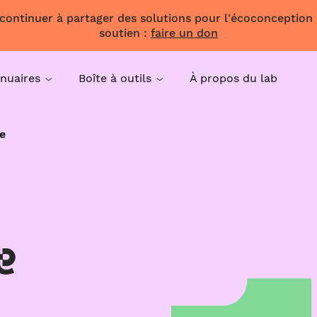
 continuer à partager des solutions pour l'écoconception
soutien :
faire un don
nuaires
Boîte à outils
À propos du lab
e
e