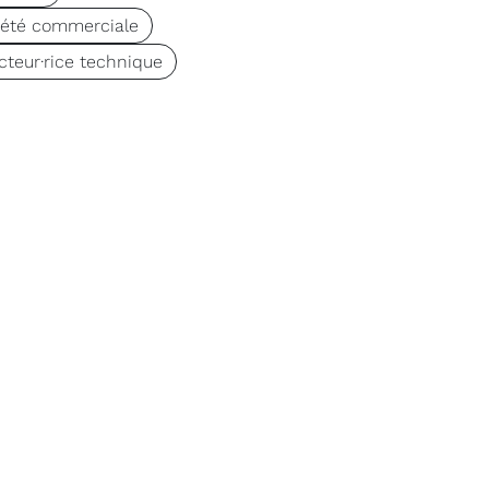
iété commerciale
cteur·rice technique