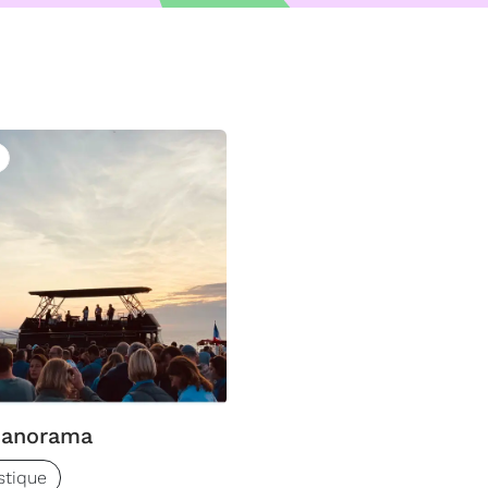
uivre
panorama
stique