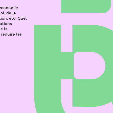
’économie
oi, de la
ion, etc. Quel
rations
e la
réduire les