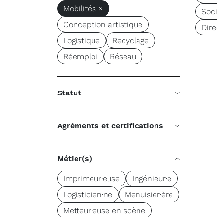
Mobilités ×
Soc
Conception artistique
Dire
Logistique
Recyclage
Réemploi
Réseau
Statut
Agréments et certifications
Métier(s)
Imprimeur·euse
Ingénieur·e
Logisticien·ne
Menuisier·ère
Metteur·euse en scène