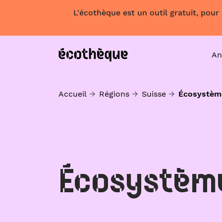
L'écothèque est un outil gratuit, pour
An
Accueil
Régions
Suisse
Écosystèm
Écosystèm