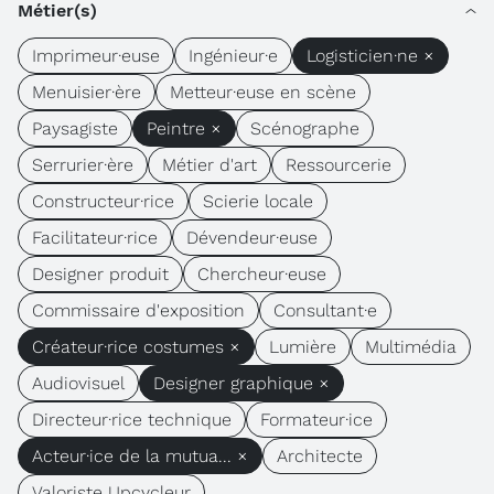
Métier(s)
Imprimeur·euse
Ingénieur·e
Logisticien·ne ×
Menuisier·ère
Metteur·euse en scène
Paysagiste
Peintre ×
Scénographe
Serrurier·ère
Métier d'art
Ressourcerie
Constructeur·rice
Scierie locale
Facilitateur·rice
Dévendeur·euse
Designer produit
Chercheur·euse
Commissaire d'exposition
Consultant·e
Créateur·rice costumes ×
Lumière
Multimédia
Audiovisuel
Designer graphique ×
Directeur·rice technique
Formateur·ice
Acteur·ice de la mutua... ×
Architecte
Valoriste Upcycleur