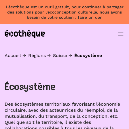
L'écothèque est un outil gratuit, pour continuer à partager
des solutions pour l'écoconception culturelle, nous avons
besoin de votre soutien :
faire un don
Accueil
Régions
Suisse
Écosystème
Écosystème
Des écosystèmes territoriaux favorisant l’économie
circulaire, avec des acteur·rices du réemploi, de la
mutualisation, du transport, de la conception, etc.
Quel que soit le territoire, il existe des
collaborations possibles à tous les niveaux de la