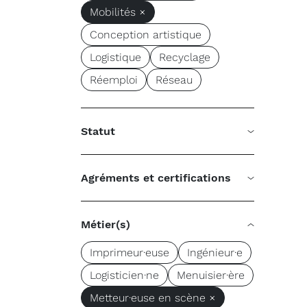
Mobilités ×
Conception artistique
Logistique
Recyclage
Réemploi
Réseau
Statut
Agréments et certifications
Métier(s)
Imprimeur·euse
Ingénieur·e
Logisticien·ne
Menuisier·ère
Metteur·euse en scène ×