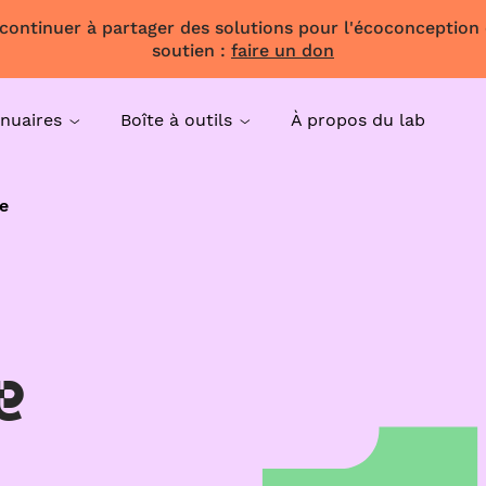
 continuer à partager des solutions pour l'écoconception
soutien :
faire un don
nuaires
Boîte à outils
À propos du lab
e
e