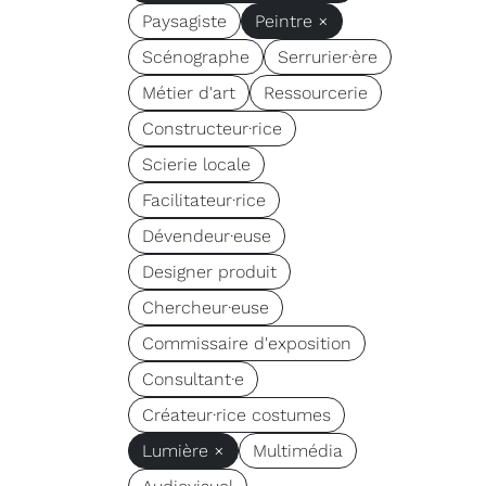
Paysagiste
Peintre ×
Scénographe
Serrurier·ère
Métier d'art
Ressourcerie
Constructeur·rice
Scierie locale
Facilitateur·rice
Dévendeur·euse
Designer produit
Chercheur·euse
Commissaire d'exposition
Consultant·e
Créateur·rice costumes
Lumière ×
Multimédia