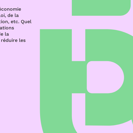
’économie
oi, de la
ion, etc. Quel
rations
e la
réduire les