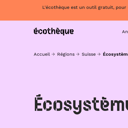
L'écothèque est un outil gratuit, pour
An
Accueil
Régions
Suisse
Écosystèm
Écosystèm