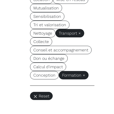
Mutualisation
Sensibilisation
Tri et valorisation
Nettoyage
Transport ×
Collecte
Conseil et accompagnement
Don ou échange
Calcul d'impact
Conception
Formation ×
Reset