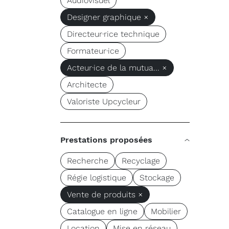
Audiovisuel
Designer graphique ×
Directeur·rice technique
Formateur·ice
Acteur·ice de la mutua... ×
Architecte
Valoriste Upcycleur
Prestations proposées
Recherche
Recyclage
Régie logistique
Stockage
Vente de produits ×
Catalogue en ligne
Mobilier
Location
Mise en réseau