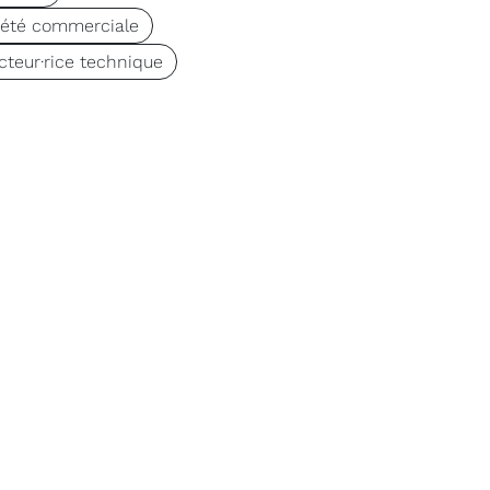
iété commerciale
cteur·rice technique