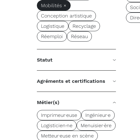
Mobilités ×
Soc
Conception artistique
Dire
Logistique
Recyclage
Réemploi
Réseau
Statut
Agréments et certifications
Métier(s)
Imprimeur·euse
Ingénieur·e
Logisticien·ne
Menuisier·ère
Metteur·euse en scène