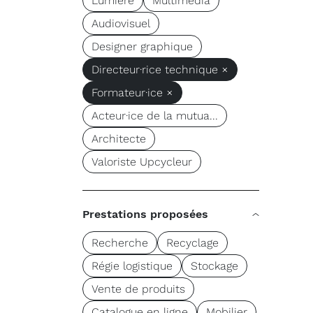
Lumière
Multimédia
Audiovisuel
Designer graphique
Directeur·rice technique ×
Formateur·ice ×
Acteur·ice de la mutua...
Architecte
Valoriste Upcycleur
Prestations proposées
Recherche
Recyclage
Régie logistique
Stockage
Vente de produits
Catalogue en ligne
Mobilier