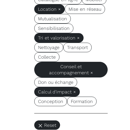
Location ×
Mise en réseau
Mutualisation
Sensibilisation
Tri et valorisation ×
Nettoyage
Transport
Collecte
Conseil et
accompagnement ×
Don ou échange
Calcul d'impact ×
Conception
Formation
Reset