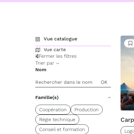
Vue catalogue
S
Vue carte
Fermer les filtres
Trier par
Nom
Famille(s)
Coopération
Production
Car
Régie technique
Conseil et formation
Logi