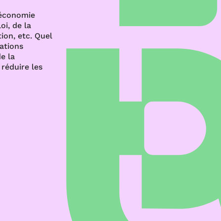
’économie
oi, de la
ion, etc. Quel
rations
e la
réduire les