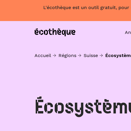
L'écothèque est un outil gratuit, pour
An
Accueil
Régions
Suisse
Écosystèm
Écosystèm