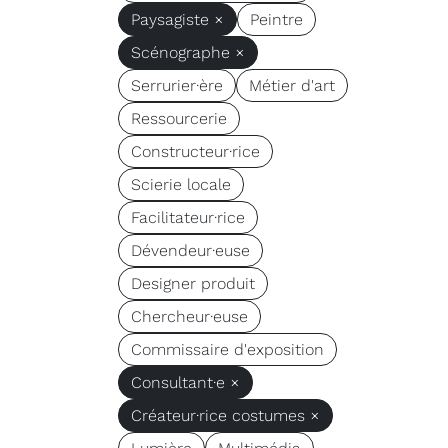
Paysagiste ×
Peintre
Scénographe ×
Serrurier·ère
Métier d'art
Ressourcerie
Constructeur·rice
Scierie locale
Facilitateur·rice
Dévendeur·euse
Designer produit
Chercheur·euse
Commissaire d'exposition
Consultant·e ×
Créateur·rice costumes ×