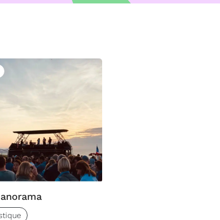
uivre
panorama
stique