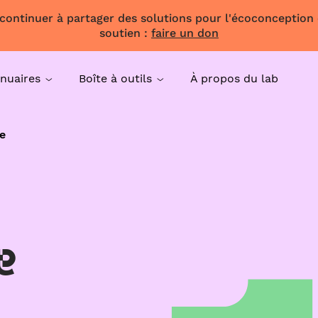
 continuer à partager des solutions pour l'écoconception
soutien :
faire un don
nuaires
Boîte à outils
À propos du lab
e
e