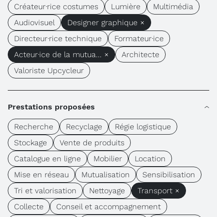
Créateur·rice costumes
Lumière
Multimédia
Audiovisuel
Designer graphique ×
Directeur·rice technique
Formateur·ice
Acteur·ice de la mutua... ×
Architecte
Valoriste Upcycleur
Prestations proposées
Recherche
Recyclage
Régie logistique
Stockage
Vente de produits
Catalogue en ligne
Mobilier
Location
Mise en réseau
Mutualisation
Sensibilisation
Tri et valorisation
Nettoyage
Transport ×
Collecte
Conseil et accompagnement