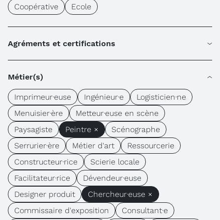
Coopérative
Ecole
Agréments et certifications
Métier(s)
Imprimeur·euse
Ingénieur·e
Logisticien·ne
Menuisier·ère
Metteur·euse en scène
Paysagiste
Peintre ×
Scénographe
Serrurier·ère
Métier d'art
Ressourcerie
Constructeur·rice
Scierie locale
Facilitateur·rice
Dévendeur·euse
Designer produit
Chercheur·euse ×
Commissaire d'exposition
Consultant·e