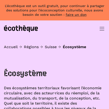
L'écothèque est un outil gratuit, pour continuer à partager
des solutions pour l'écoconception culturelle, nous avons
besoin de votre soutien :
faire un don
Accueil
Régions
Suisse
Écosystème
Écosystème
Des écosystèmes territoriaux favorisant l’économie
circulaire, avec des acteur·rices du réemploi, de la
mutualisation, du transport, de la conception, etc.
Quel que soit le territoire, il existe des
collaborations possibles à tous les niveaux de la