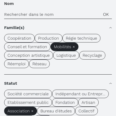
Nom
Famille(s)
Coopération
Production
Régie technique
Conseil et formation
Mobilités ×
Conception artistique
Logistique
Recyclage
Réemploi
Réseau
Statut
Société commerciale
Indépendant ou Entrepr...
Etablissement public
Fondation
Artisan
Association ×
Bureau d'études
Collectif