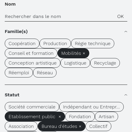
Nom
Famille(s)
Coopération
Production
Régie technique
Conseil et formation
Mobilités ×
Conception artistique
Logistique
Recyclage
Réemploi
Réseau
Statut
Société commerciale
Indépendant ou Entrepr...
Etablissement public ×
Fondation
Artisan
Association
Bureau d'études ×
Collectif