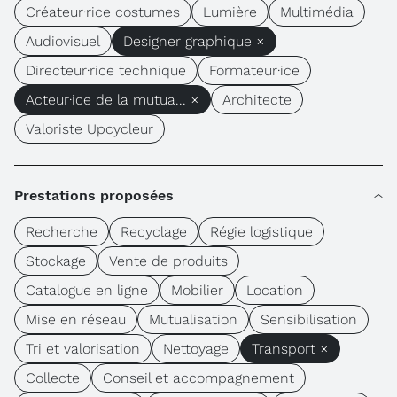
Créateur·rice costumes
Lumière
Multimédia
Audiovisuel
Designer graphique ×
Directeur·rice technique
Formateur·ice
Acteur·ice de la mutua... ×
Architecte
Valoriste Upcycleur
Prestations proposées
Recherche
Recyclage
Régie logistique
Stockage
Vente de produits
Catalogue en ligne
Mobilier
Location
Mise en réseau
Mutualisation
Sensibilisation
Tri et valorisation
Nettoyage
Transport ×
Collecte
Conseil et accompagnement