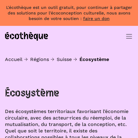
L'écothèque est un outil gratuit, pour continuer à partager
des solutions pour l'écoconception culturelle, nous avons
besoin de votre soutien :
faire un don
Accueil
Régions
Suisse
Écosystème
Écosystème
Des écosystèmes territoriaux favorisant l’économie
circulaire, avec des acteur·rices du réemploi, de la
mutualisation, du transport, de la conception, etc.
Quel que soit le territoire, il existe des
collaborations possibles à tous les niveaux de la