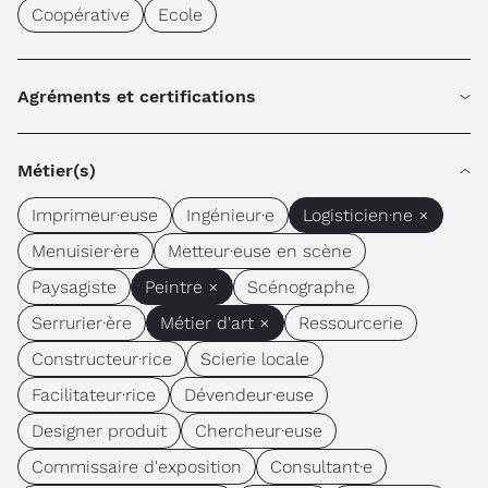
Coopérative
Ecole
Agréments et certifications
Métier(s)
Imprimeur·euse
Ingénieur·e
Logisticien·ne ×
Menuisier·ère
Metteur·euse en scène
Paysagiste
Peintre ×
Scénographe
Serrurier·ère
Métier d'art ×
Ressourcerie
Constructeur·rice
Scierie locale
Facilitateur·rice
Dévendeur·euse
Designer produit
Chercheur·euse
Commissaire d'exposition
Consultant·e