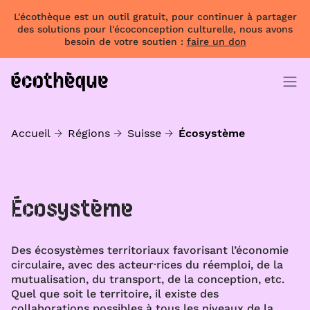
L'écothèque est un outil gratuit, pour continuer à partager
des solutions pour l'écoconception culturelle, nous avons
besoin de votre soutien :
faire un don
Accueil
Régions
Suisse
Écosystème
Écosystème
Des écosystèmes territoriaux favorisant l’économie
circulaire, avec des acteur·rices du réemploi, de la
mutualisation, du transport, de la conception, etc.
Quel que soit le territoire, il existe des
collaborations possibles à tous les niveaux de la