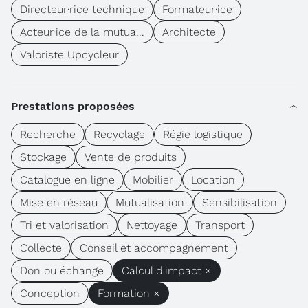
Directeur·rice technique
Formateur·ice
Acteur·ice de la mutua...
Architecte
Valoriste Upcycleur
Prestations proposées
Recherche
Recyclage
Régie logistique
Stockage
Vente de produits
Catalogue en ligne
Mobilier
Location
Mise en réseau
Mutualisation
Sensibilisation
Tri et valorisation
Nettoyage
Transport
Collecte
Conseil et accompagnement
Don ou échange
Calcul d'impact ×
Conception
Formation ×