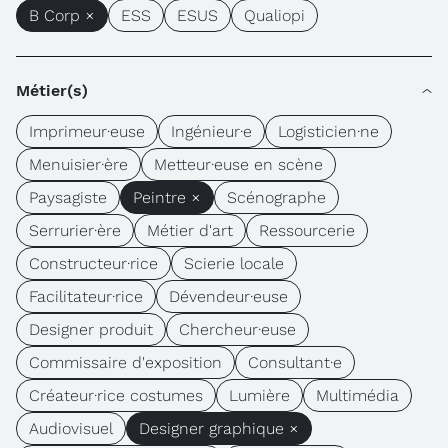
B Corp ×
ESS
ESUS
Qualiopi
Métier(s)
Imprimeur·euse
Ingénieur·e
Logisticien·ne
Menuisier·ère
Metteur·euse en scène
Paysagiste
Peintre ×
Scénographe
Serrurier·ère
Métier d'art
Ressourcerie
Constructeur·rice
Scierie locale
Facilitateur·rice
Dévendeur·euse
Designer produit
Chercheur·euse
Commissaire d'exposition
Consultant·e
Créateur·rice costumes
Lumière
Multimédia
Audiovisuel
Designer graphique ×