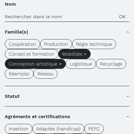
Nom
Famille(s)
Coopération
Production
Régie technique
Conseil et formation
Mobilités ×
Conception artistique ×
Logistique
Recyclage
Réemploi
Réseau
Statut
Agréments et certifications
Insertion
Adaptée (handicap)
PEFC