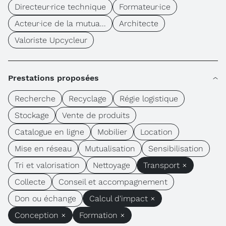
Directeur·rice technique
Formateur·ice
Acteur·ice de la mutua...
Architecte
Valoriste Upcycleur
Prestations proposées
Recherche
Recyclage
Régie logistique
Stockage
Vente de produits
Catalogue en ligne
Mobilier
Location
Mise en réseau
Mutualisation
Sensibilisation
Tri et valorisation
Nettoyage
Transport ×
Collecte
Conseil et accompagnement
Don ou échange
Calcul d'impact ×
Conception ×
Formation ×