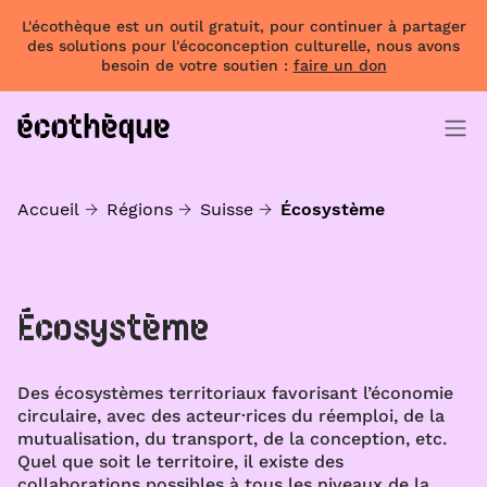
L'écothèque est un outil gratuit, pour continuer à partager
des solutions pour l'écoconception culturelle, nous avons
besoin de votre soutien :
faire un don
Accueil
Régions
Suisse
Écosystème
Écosystème
Des écosystèmes territoriaux favorisant l’économie
circulaire, avec des acteur·rices du réemploi, de la
mutualisation, du transport, de la conception, etc.
Quel que soit le territoire, il existe des
collaborations possibles à tous les niveaux de la