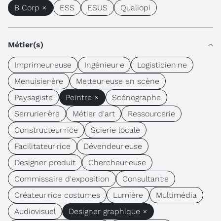
B Corp ×
ESS
ESUS
Qualiopi
Métier(s)
Imprimeur·euse
Ingénieur·e
Logisticien·ne
Menuisier·ère
Metteur·euse en scène
Paysagiste
Peintre ×
Scénographe
Serrurier·ère
Métier d'art
Ressourcerie
Constructeur·rice
Scierie locale
Facilitateur·rice
Dévendeur·euse
Designer produit
Chercheur·euse
Commissaire d'exposition
Consultant·e
Créateur·rice costumes
Lumière
Multimédia
Audiovisuel
Designer graphique ×