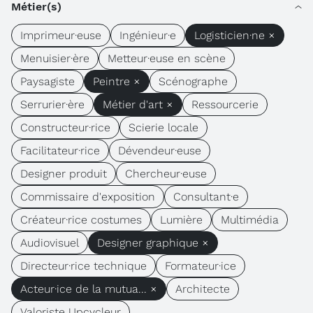
Métier(s)
Imprimeur·euse
Ingénieur·e
Logisticien·ne ×
Menuisier·ère
Metteur·euse en scène
Paysagiste
Peintre ×
Scénographe
Serrurier·ère
Métier d'art ×
Ressourcerie
Constructeur·rice
Scierie locale
Facilitateur·rice
Dévendeur·euse
Designer produit
Chercheur·euse
Commissaire d'exposition
Consultant·e
Créateur·rice costumes
Lumière
Multimédia
Audiovisuel
Designer graphique ×
Directeur·rice technique
Formateur·ice
Acteur·ice de la mutua... ×
Architecte
Valoriste Upcycleur