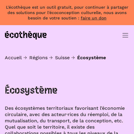
L'écothèque est un outil gratuit, pour continuer à partager
des solutions pour l'écoconception culturelle, nous avons
besoin de votre soutien :
faire un don
Accueil
Régions
Suisse
Écosystème
Écosystème
Des écosystèmes territoriaux favorisant l’économie
circulaire, avec des acteur·rices du réemploi, de la
mutualisation, du transport, de la conception, etc.
Quel que soit le territoire, il existe des
collaborations possibles à tous les niveaux de la