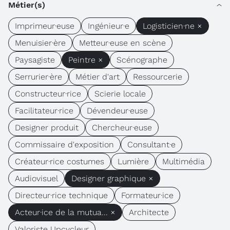
Métier(s)
Imprimeur·euse
Ingénieur·e
Logisticien·ne ×
Menuisier·ère
Metteur·euse en scène
Paysagiste
Peintre ×
Scénographe
Serrurier·ère
Métier d'art
Ressourcerie
Constructeur·rice
Scierie locale
Facilitateur·rice
Dévendeur·euse
Designer produit
Chercheur·euse
Commissaire d'exposition
Consultant·e
Créateur·rice costumes
Lumière
Multimédia
Audiovisuel
Designer graphique ×
Directeur·rice technique
Formateur·ice
Acteur·ice de la mutua... ×
Architecte
Valoriste Upcycleur