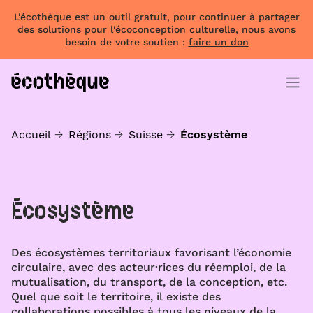
L'écothèque est un outil gratuit, pour continuer à partager
des solutions pour l'écoconception culturelle, nous avons
besoin de votre soutien :
faire un don
Accueil
Régions
Suisse
Écosystème
Écosystème
Des écosystèmes territoriaux favorisant l’économie
circulaire, avec des acteur·rices du réemploi, de la
mutualisation, du transport, de la conception, etc.
Quel que soit le territoire, il existe des
collaborations possibles à tous les niveaux de la