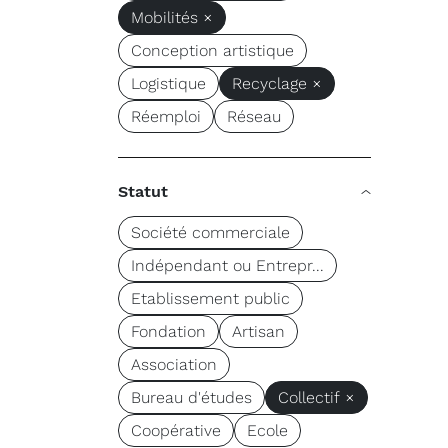
Mobilités ×
Conception artistique
Logistique
Recyclage ×
Réemploi
Réseau
Statut
Société commerciale
Indépendant ou Entrepr...
Etablissement public
Fondation
Artisan
Association
Bureau d'études
Collectif ×
Coopérative
Ecole