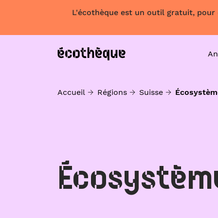
L'écothèque est un outil gratuit, pour
An
Accueil
Régions
Suisse
Écosystèm
Écosystèm