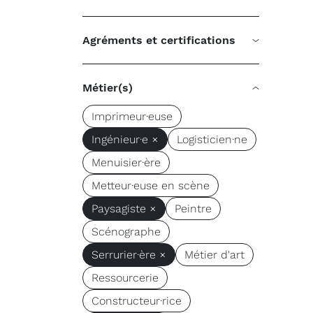
Agréments et certifications
Métier(s)
Imprimeur·euse
Ingénieur·e ×
Logisticien·ne
Menuisier·ère
Metteur·euse en scène
Paysagiste ×
Peintre
Scénographe
Serrurier·ère ×
Métier d'art
Ressourcerie
Constructeur·rice