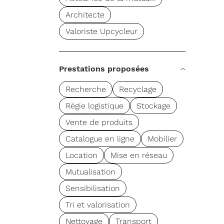
Architecte
Valoriste Upcycleur
Prestations proposées
Recherche
Recyclage
Régie logistique
Stockage
Vente de produits
Catalogue en ligne
Mobilier
Location
Mise en réseau
Mutualisation
Sensibilisation
Tri et valorisation
Nettoyage
Transport