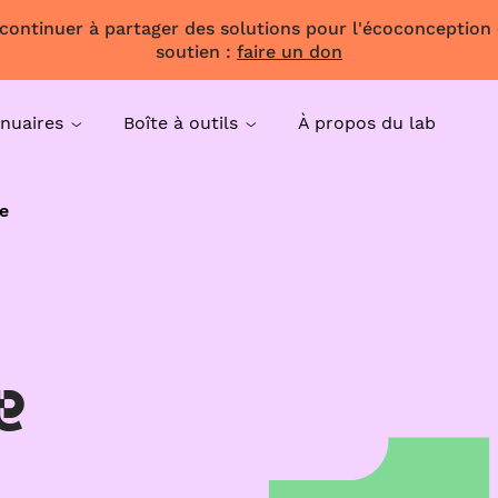
 continuer à partager des solutions pour l'écoconception
soutien :
faire un don
nuaires
Boîte à outils
À propos du lab
e
e