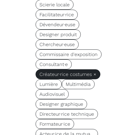
Scierie locale
Facilitateur·rice
Dévendeur·euse
Designer produit
Chercheur·euse
Commissaire d'exposition
Consultant·e
Créateur·rice costumes ×
Lumière
Multimédia
Audiovisuel
Designer graphique
Directeur·rice technique
Formateur·ice
Acteur·ice de la mutua...