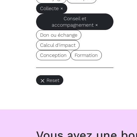
Collecte ×
Conseil et
accompagnement ×
Don ou échange
Calcul d'impact
Conception
Formation
Reset
Vous avez une b