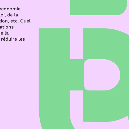
’économie
oi, de la
ion, etc. Quel
rations
e la
réduire les