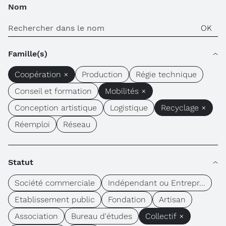
Nom
Famille(s)
Coopération ×
Production
Régie technique
Conseil et formation
Mobilités ×
Conception artistique
Logistique
Recyclage ×
Réemploi
Réseau
Statut
Société commerciale
Indépendant ou Entrepr...
Etablissement public
Fondation
Artisan
Association
Bureau d'études
Collectif ×