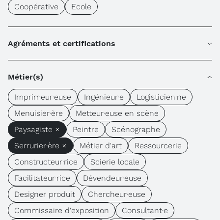
Coopérative
Ecole
Agréments et certifications
Métier(s)
Imprimeur·euse
Ingénieur·e
Logisticien·ne
Menuisier·ère
Metteur·euse en scène
Paysagiste ×
Peintre
Scénographe
Serrurier·ère ×
Métier d'art
Ressourcerie
Constructeur·rice
Scierie locale
Facilitateur·rice
Dévendeur·euse
Designer produit
Chercheur·euse
Commissaire d'exposition
Consultant·e