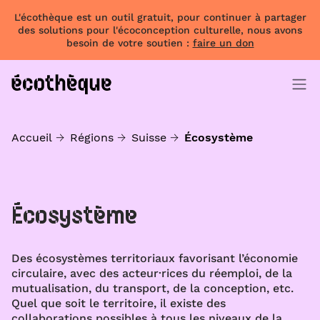
L'écothèque est un outil gratuit, pour continuer à partager
des solutions pour l'écoconception culturelle, nous avons
besoin de votre soutien :
faire un don
Accueil
Régions
Suisse
Écosystème
Écosystème
Des écosystèmes territoriaux favorisant l’économie
circulaire, avec des acteur·rices du réemploi, de la
mutualisation, du transport, de la conception, etc.
Quel que soit le territoire, il existe des
collaborations possibles à tous les niveaux de la