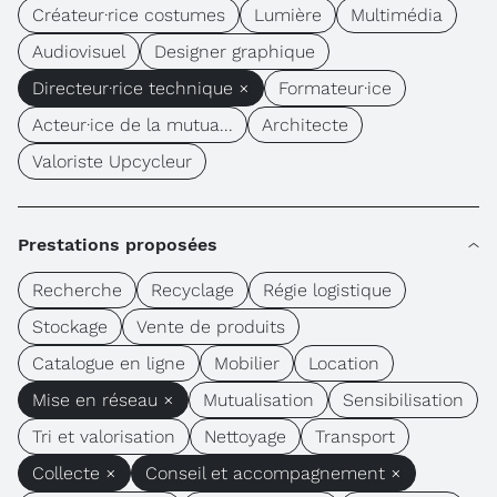
Créateur·rice costumes
Lumière
Multimédia
Audiovisuel
Designer graphique
Directeur·rice technique ×
Formateur·ice
Acteur·ice de la mutua...
Architecte
Valoriste Upcycleur
Prestations proposées
Recherche
Recyclage
Régie logistique
Stockage
Vente de produits
Catalogue en ligne
Mobilier
Location
Mise en réseau ×
Mutualisation
Sensibilisation
Tri et valorisation
Nettoyage
Transport
Collecte ×
Conseil et accompagnement ×