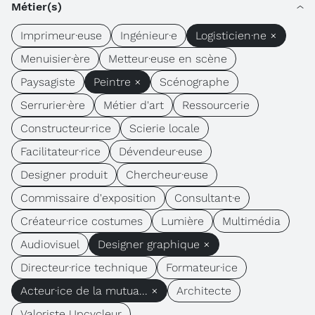
Métier(s)
Imprimeur·euse
Ingénieur·e
Logisticien·ne ×
Menuisier·ère
Metteur·euse en scène
Paysagiste
Peintre ×
Scénographe
Serrurier·ère
Métier d'art
Ressourcerie
Constructeur·rice
Scierie locale
Facilitateur·rice
Dévendeur·euse
Designer produit
Chercheur·euse
Commissaire d'exposition
Consultant·e
Créateur·rice costumes
Lumière
Multimédia
Audiovisuel
Designer graphique ×
Directeur·rice technique
Formateur·ice
Acteur·ice de la mutua... ×
Architecte
Valoriste Upcycleur