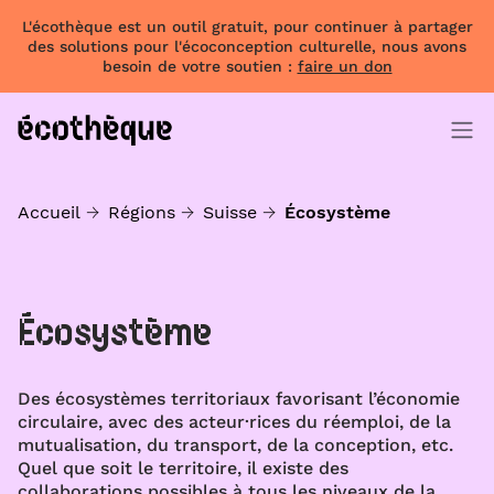
L'écothèque est un outil gratuit, pour continuer à partager
des solutions pour l'écoconception culturelle, nous avons
besoin de votre soutien :
faire un don
Accueil
Régions
Suisse
Écosystème
Écosystème
Des écosystèmes territoriaux favorisant l’économie
circulaire, avec des acteur·rices du réemploi, de la
mutualisation, du transport, de la conception, etc.
Quel que soit le territoire, il existe des
collaborations possibles à tous les niveaux de la