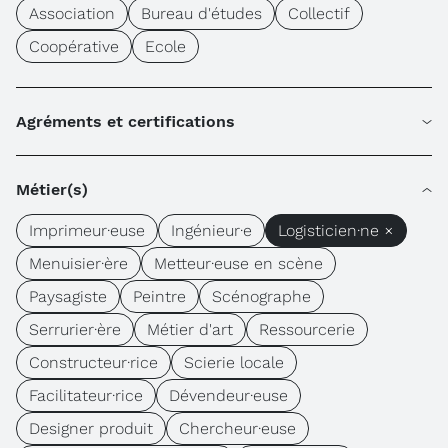
Association
Bureau d'études
Collectif
Coopérative
Ecole
Agréments et certifications
Métier(s)
Imprimeur·euse
Ingénieur·e
Logisticien·ne ×
Menuisier·ère
Metteur·euse en scène
Paysagiste
Peintre
Scénographe
Serrurier·ère
Métier d'art
Ressourcerie
Constructeur·rice
Scierie locale
Facilitateur·rice
Dévendeur·euse
Designer produit
Chercheur·euse