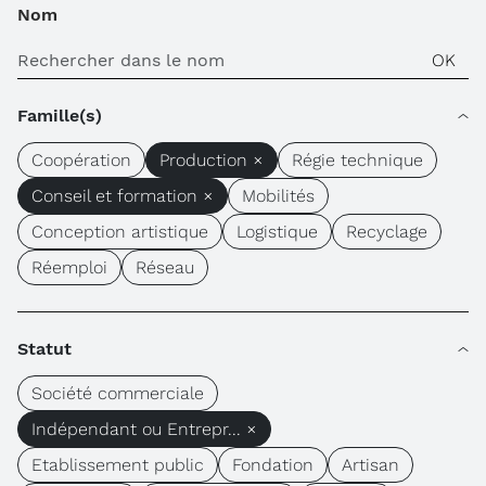
Nom
Famille(s)
Coopération
Production ×
Régie technique
Conseil et formation ×
Mobilités
Conception artistique
Logistique
Recyclage
Réemploi
Réseau
Statut
Société commerciale
Indépendant ou Entrepr... ×
Etablissement public
Fondation
Artisan