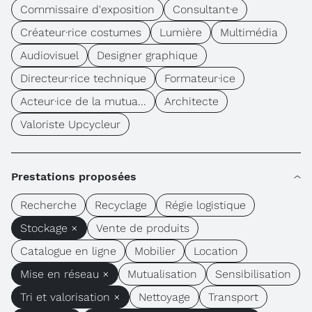
Commissaire d'exposition
Consultant·e
Créateur·rice costumes
Lumière
Multimédia
Audiovisuel
Designer graphique
Directeur·rice technique
Formateur·ice
Acteur·ice de la mutua...
Architecte
Valoriste Upcycleur
Prestations proposées
Recherche
Recyclage
Régie logistique
Stockage ×
Vente de produits
Catalogue en ligne
Mobilier
Location
Mise en réseau ×
Mutualisation
Sensibilisation
Tri et valorisation ×
Nettoyage
Transport