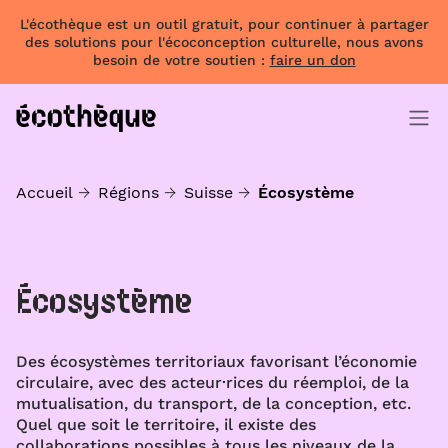
L'écothèque est un outil gratuit, pour continuer à partager
des solutions pour l'écoconception culturelle, nous avons
besoin de votre soutien :
faire un don
Accueil
Régions
Suisse
Écosystème
Écosystème
Des écosystèmes territoriaux favorisant l’économie
circulaire, avec des acteur·rices du réemploi, de la
mutualisation, du transport, de la conception, etc.
Quel que soit le territoire, il existe des
collaborations possibles à tous les niveaux de la