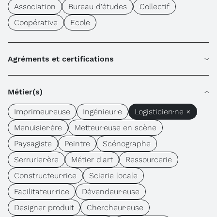
Association
Bureau d'études
Collectif
Coopérative
Ecole
Agréments et certifications
Métier(s)
Imprimeur·euse
Ingénieur·e
Logisticien·ne ×
Menuisier·ère
Metteur·euse en scène
Paysagiste
Peintre
Scénographe
Serrurier·ère
Métier d'art
Ressourcerie
Constructeur·rice
Scierie locale
Facilitateur·rice
Dévendeur·euse
Designer produit
Chercheur·euse