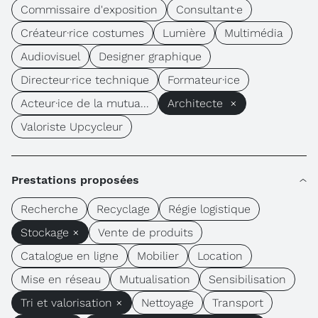
Commissaire d'exposition
Consultant·e
Créateur·rice costumes
Lumière
Multimédia
Audiovisuel
Designer graphique
Directeur·rice technique
Formateur·ice
Acteur·ice de la mutua...
Architecte ×
Valoriste Upcycleur
Prestations proposées
Recherche
Recyclage
Régie logistique
Stockage ×
Vente de produits
Catalogue en ligne
Mobilier
Location
Mise en réseau
Mutualisation
Sensibilisation
Tri et valorisation ×
Nettoyage
Transport