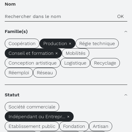
Nom
Famille(s)
Coopération
Production ×
Régie technique
Conseil et formation ×
Mobilités
Conception artistique
Logistique
Recyclage
Réemploi
Réseau
Statut
Société commerciale
Indépendant ou Entrepr... ×
Etablissement public
Fondation
Artisan