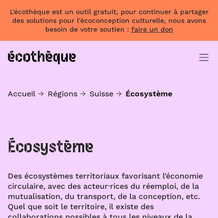
L'écothèque est un outil gratuit, pour continuer à partager
des solutions pour l'écoconception culturelle, nous avons
besoin de votre soutien :
faire un don
Accueil
Régions
Suisse
Écosystème
Écosystème
Des écosystèmes territoriaux favorisant l’économie
circulaire, avec des acteur·rices du réemploi, de la
mutualisation, du transport, de la conception, etc.
Quel que soit le territoire, il existe des
collaborations possibles à tous les niveaux de la