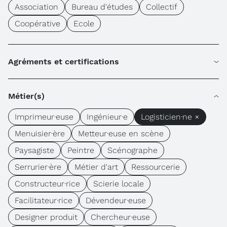
Association
Bureau d'études
Collectif
Coopérative
Ecole
Agréments et certifications
Métier(s)
Imprimeur·euse
Ingénieur·e
Logisticien·ne ×
Menuisier·ère
Metteur·euse en scène
Paysagiste
Peintre
Scénographe
Serrurier·ère
Métier d'art
Ressourcerie
Constructeur·rice
Scierie locale
Facilitateur·rice
Dévendeur·euse
Designer produit
Chercheur·euse