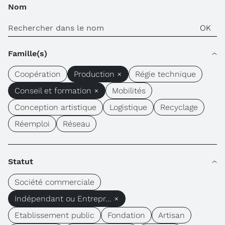
Nom
Famille(s)
Coopération
Production ×
Régie technique
Conseil et formation ×
Mobilités
Conception artistique
Logistique
Recyclage
Réemploi
Réseau
Statut
Société commerciale
Indépendant ou Entrepr... ×
Etablissement public
Fondation
Artisan