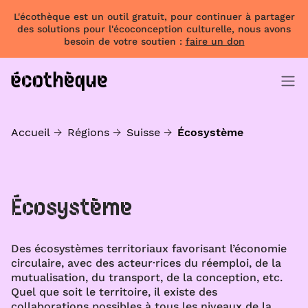
L'écothèque est un outil gratuit, pour continuer à partager
des solutions pour l'écoconception culturelle, nous avons
besoin de votre soutien :
faire un don
Accueil
Régions
Suisse
Écosystème
Écosystème
Des écosystèmes territoriaux favorisant l’économie
circulaire, avec des acteur·rices du réemploi, de la
mutualisation, du transport, de la conception, etc.
Quel que soit le territoire, il existe des
collaborations possibles à tous les niveaux de la