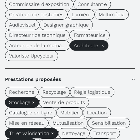
Commissaire d'exposition
Consultant·e
Créateur·rice costumes
Lumière
Multimédia
Audiovisuel
Designer graphique
Directeur·rice technique
Formateur·ice
Acteur·ice de la mutua...
Architecte ×
Valoriste Upcycleur
Prestations proposées
Recherche
Recyclage
Régie logistique
Stockage ×
Vente de produits
Catalogue en ligne
Mobilier
Location
Mise en réseau
Mutualisation
Sensibilisation
Tri et valorisation ×
Nettoyage
Transport