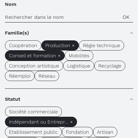
Nom
Famille(s)
Coopération
Production ×
Régie technique
Conseil et formation ×
Mobilités
Conception artistique
Logistique
Recyclage
Réemploi
Réseau
Statut
Société commerciale
Indépendant ou Entrepr... ×
Etablissement public
Fondation
Artisan