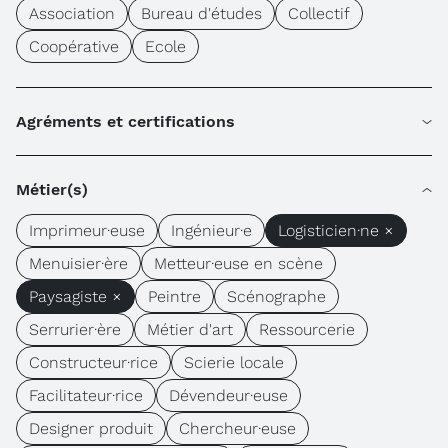
Association
Bureau d'études
Collectif
Coopérative
Ecole
Agréments et certifications
Métier(s)
Imprimeur·euse
Ingénieur·e
Logisticien·ne ×
Menuisier·ère
Metteur·euse en scène
Paysagiste ×
Peintre
Scénographe
Serrurier·ère
Métier d'art
Ressourcerie
Constructeur·rice
Scierie locale
Facilitateur·rice
Dévendeur·euse
Designer produit
Chercheur·euse