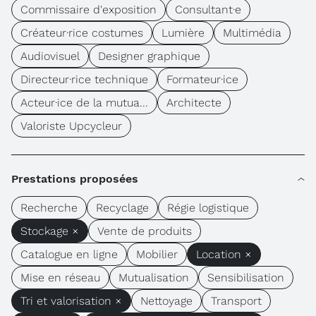
Commissaire d'exposition
Consultant·e
Créateur·rice costumes
Lumière
Multimédia
Audiovisuel
Designer graphique
Directeur·rice technique
Formateur·ice
Acteur·ice de la mutua...
Architecte
Valoriste Upcycleur
Prestations proposées
Recherche
Recyclage
Régie logistique
Stockage ×
Vente de produits
Catalogue en ligne
Mobilier
Location ×
Mise en réseau
Mutualisation
Sensibilisation
Tri et valorisation ×
Nettoyage
Transport