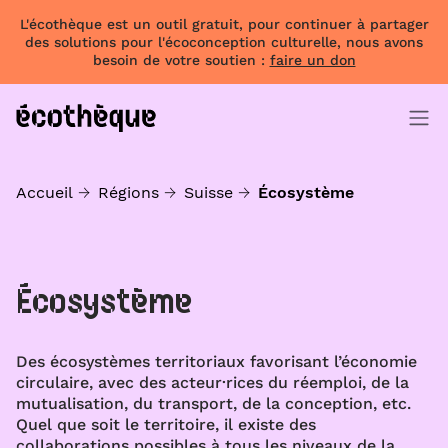
L'écothèque est un outil gratuit, pour continuer à partager
des solutions pour l'écoconception culturelle, nous avons
besoin de votre soutien :
faire un don
Accueil
Régions
Suisse
Écosystème
Écosystème
Des écosystèmes territoriaux favorisant l’économie
circulaire, avec des acteur·rices du réemploi, de la
mutualisation, du transport, de la conception, etc.
Quel que soit le territoire, il existe des
collaborations possibles à tous les niveaux de la