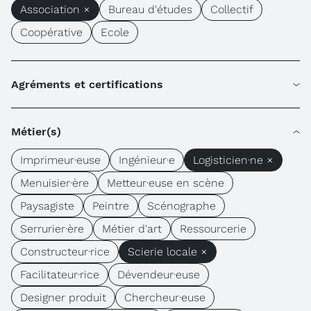
Association ×
Bureau d'études
Collectif
Coopérative
Ecole
Agréments et certifications
Métier(s)
Imprimeur·euse
Ingénieur·e
Logisticien·ne ×
Menuisier·ère
Metteur·euse en scène
Paysagiste
Peintre
Scénographe
Serrurier·ère
Métier d'art
Ressourcerie
Constructeur·rice
Scierie locale ×
Facilitateur·rice
Dévendeur·euse
Designer produit
Chercheur·euse