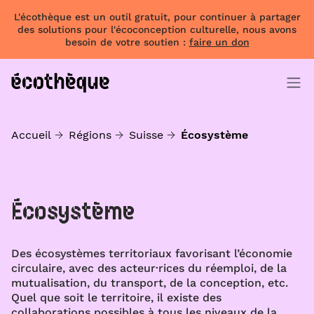
L'écothèque est un outil gratuit, pour continuer à partager
des solutions pour l'écoconception culturelle, nous avons
besoin de votre soutien :
faire un don
Accueil
Régions
Suisse
Écosystème
Écosystème
Des écosystèmes territoriaux favorisant l’économie
circulaire, avec des acteur·rices du réemploi, de la
mutualisation, du transport, de la conception, etc.
Quel que soit le territoire, il existe des
collaborations possibles à tous les niveaux de la