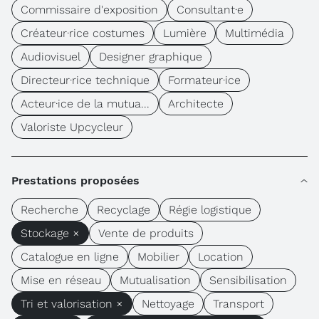
Commissaire d'exposition
Consultant·e
Créateur·rice costumes
Lumière
Multimédia
Audiovisuel
Designer graphique
Directeur·rice technique
Formateur·ice
Acteur·ice de la mutua...
Architecte
Valoriste Upcycleur
Prestations proposées
Recherche
Recyclage
Régie logistique
Stockage ×
Vente de produits
Catalogue en ligne
Mobilier
Location
Mise en réseau
Mutualisation
Sensibilisation
Tri et valorisation ×
Nettoyage
Transport