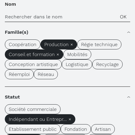
Nom
Famille(s)
Coopération
Production ×
Régie technique
Conseil et formation ×
Mobilités
Conception artistique
Logistique
Recyclage
Réemploi
Réseau
Statut
Société commerciale
Indépendant ou Entrepr... ×
Etablissement public
Fondation
Artisan