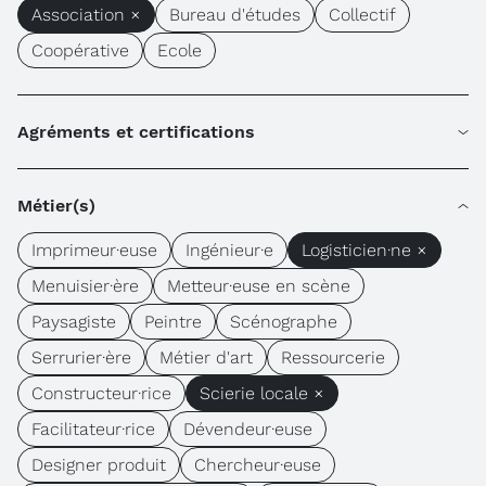
Association ×
Bureau d'études
Collectif
Coopérative
Ecole
Agréments et certifications
Métier(s)
Imprimeur·euse
Ingénieur·e
Logisticien·ne ×
Menuisier·ère
Metteur·euse en scène
Paysagiste
Peintre
Scénographe
Serrurier·ère
Métier d'art
Ressourcerie
Constructeur·rice
Scierie locale ×
Facilitateur·rice
Dévendeur·euse
Designer produit
Chercheur·euse