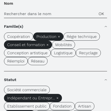
Nom
Famille(s)
Coopération
Production ×
Régie technique
Conseil et formation ×
Mobilités
Conception artistique
Logistique
Recyclage
Réemploi
Réseau
Statut
Société commerciale
Indépendant ou Entrepr... ×
Etablissement public
Fondation
Artisan