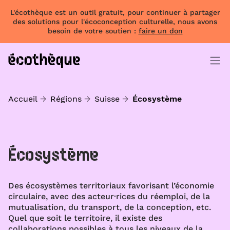
L'écothèque est un outil gratuit, pour continuer à partager
des solutions pour l'écoconception culturelle, nous avons
besoin de votre soutien :
faire un don
Accueil
Régions
Suisse
Écosystème
Écosystème
Des écosystèmes territoriaux favorisant l’économie
circulaire, avec des acteur·rices du réemploi, de la
mutualisation, du transport, de la conception, etc.
Quel que soit le territoire, il existe des
collaborations possibles à tous les niveaux de la