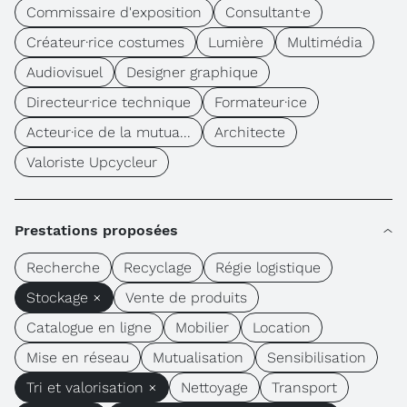
Commissaire d'exposition
Consultant·e
Créateur·rice costumes
Lumière
Multimédia
Audiovisuel
Designer graphique
Directeur·rice technique
Formateur·ice
Acteur·ice de la mutua...
Architecte
Valoriste Upcycleur
Prestations proposées
Recherche
Recyclage
Régie logistique
Stockage ×
Vente de produits
Catalogue en ligne
Mobilier
Location
Mise en réseau
Mutualisation
Sensibilisation
Tri et valorisation ×
Nettoyage
Transport