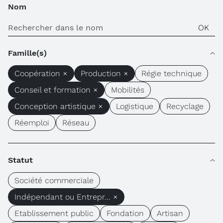
Nom
Famille(s)
Coopération ×
Production ×
Régie technique
Conseil et formation ×
Mobilités
Conception artistique ×
Logistique
Recyclage
Réemploi
Réseau
Statut
Société commerciale
Indépendant ou Entrepr... ×
Etablissement public
Fondation
Artisan