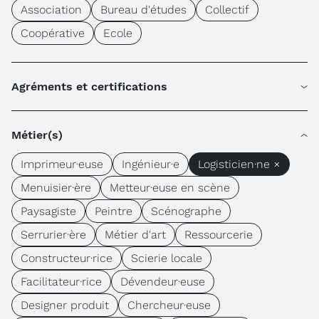
Association
Bureau d'études
Collectif
Coopérative
Ecole
Agréments et certifications
Métier(s)
Imprimeur·euse
Ingénieur·e
Logisticien·ne ×
Menuisier·ère
Metteur·euse en scène
Paysagiste
Peintre
Scénographe
Serrurier·ère
Métier d'art
Ressourcerie
Constructeur·rice
Scierie locale
Facilitateur·rice
Dévendeur·euse
Designer produit
Chercheur·euse