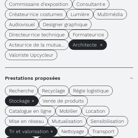
Commissaire d'exposition
Consultant·e
Créateur·rice costumes
Lumière
Multimédia
Audiovisuel
Designer graphique
Directeur·rice technique
Formateur·ice
Acteur·ice de la mutua...
Architecte ×
Valoriste Upcycleur
Prestations proposées
Recherche
Recyclage
Régie logistique
Stockage ×
Vente de produits
Catalogue en ligne
Mobilier
Location
Mise en réseau
Mutualisation
Sensibilisation
Tri et valorisation ×
Nettoyage
Transport