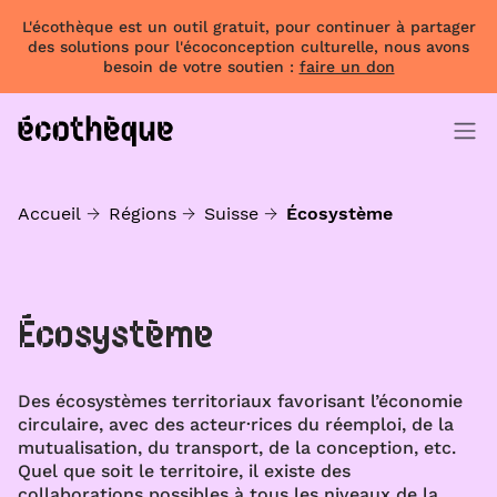
L'écothèque est un outil gratuit, pour continuer à partager
des solutions pour l'écoconception culturelle, nous avons
besoin de votre soutien :
faire un don
Accueil
Régions
Suisse
Écosystème
Écosystème
Des écosystèmes territoriaux favorisant l’économie
circulaire, avec des acteur·rices du réemploi, de la
mutualisation, du transport, de la conception, etc.
Quel que soit le territoire, il existe des
collaborations possibles à tous les niveaux de la