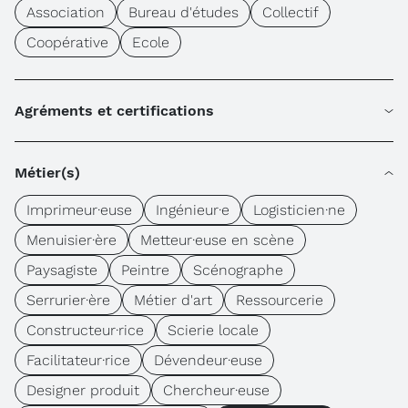
Association
Bureau d'études
Collectif
Coopérative
Ecole
Agréments et certifications
Métier(s)
Imprimeur·euse
Ingénieur·e
Logisticien·ne
Menuisier·ère
Metteur·euse en scène
Paysagiste
Peintre
Scénographe
Serrurier·ère
Métier d'art
Ressourcerie
Constructeur·rice
Scierie locale
Facilitateur·rice
Dévendeur·euse
Designer produit
Chercheur·euse