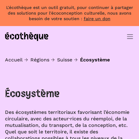
L'écothèque est un outil gratuit, pour continuer à partager
des solutions pour l'écoconception culturelle, nous avons
besoin de votre soutien :
faire un don
Accueil
Régions
Suisse
Écosystème
Écosystème
Des écosystèmes territoriaux favorisant l’économie
circulaire, avec des acteur·rices du réemploi, de la
mutualisation, du transport, de la conception, etc.
Quel que soit le territoire, il existe des
collaborations possibles à tous les niveaux de la