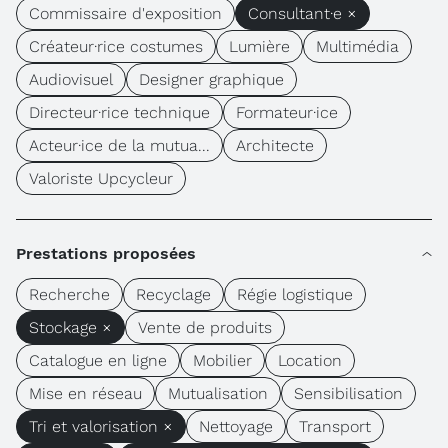
Commissaire d'exposition
Consultant·e ×
Créateur·rice costumes
Lumière
Multimédia
Audiovisuel
Designer graphique
Directeur·rice technique
Formateur·ice
Acteur·ice de la mutua...
Architecte
Valoriste Upcycleur
Prestations proposées
Recherche
Recyclage
Régie logistique
Stockage ×
Vente de produits
Catalogue en ligne
Mobilier
Location
Mise en réseau
Mutualisation
Sensibilisation
Tri et valorisation ×
Nettoyage
Transport