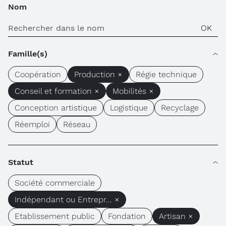
Nom
Famille(s)
Coopération
Production ×
Régie technique
Conseil et formation ×
Mobilités ×
Conception artistique
Logistique
Recyclage
Réemploi
Réseau
Statut
Société commerciale
Indépendant ou Entrepr... ×
Etablissement public
Fondation
Artisan ×